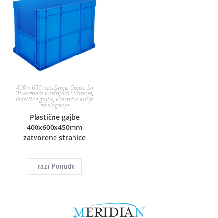
400 x 600 mm Serije
,
Gajba Sa
Otvorenom Prednjom Stranom
,
Plastične gajbe
,
Plastične kutije
za slaganje
Plastične gajbe
400x600x450mm
zatvorene stranice
Traži Ponudu