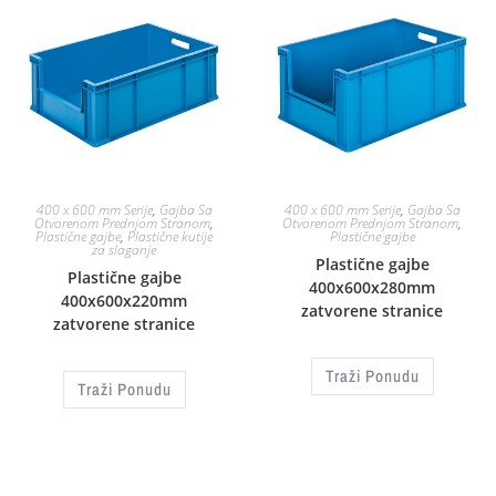
400 x 600 mm Serije
,
Gajba Sa
400 x 600 mm Serije
,
Gajba Sa
Otvorenom Prednjom Stranom
,
Otvorenom Prednjom Stranom
,
Plastične gajbe
,
Plastične kutije
Plastične gajbe
za slaganje
Plastične gajbe
Plastične gajbe
400x600x280mm
400x600x220mm
zatvorene stranice
zatvorene stranice
Traži Ponudu
Traži Ponudu