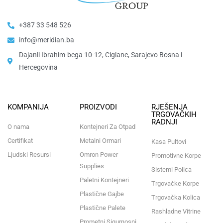
+387 33 548 526
info@meridian.ba
Dajanli Ibrahim-bega 10-12, Ciglane, Sarajevo Bosna i
Hercegovina​
KOMPANIJA
PROIZVODI
RJEŠENJA
TRGOVAČKIH
RADNJI
O nama
Kontejneri Za Otpad
Certifikat
Metalni Ormari
Kasa Pultovi
Ljudski Resursi
Omron Power
Promotivne Korpe
Supplies
Sistemi Polica
Paletni Kontejneri
Trgovačke Korpe
Plastične Gajbe
Trgovačka Kolica
Plastične Palete
Rashladne Vitrine
Prometni Sigurnosni