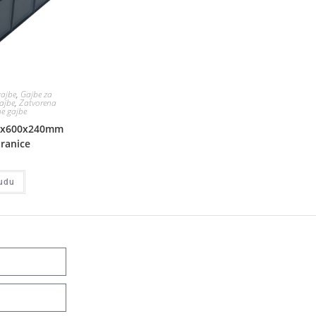
gajbe
,
Gajbe za
gajbe
,
Zatvorena
e gajbe
00x600x240mm
tranice
udu