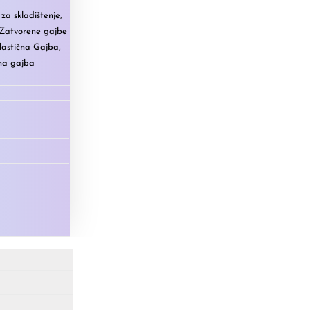
za skladištenje
,
Zatvorene gajbe
lastična Gajba
,
na gajba