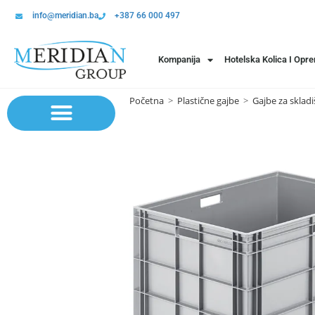
info@meridian.ba
+387 66 000 497
Kompanija
Hotelska Kolica I Opr
Početna
>
Plastične gajbe
>
Gajbe za skladi
Sistem polica | Sistema regala