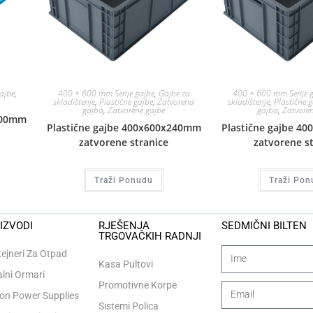
gajbe
,
400 × 600 mm Serije gajbe
,
Gajbe za
400 × 600 mm Serije 
skladištenje
,
Plastične gajbe
,
Zatvorena
skladištenje
,
Plastične 
gajba
,
Zatvorene gajbe
gajba
,
Zatvoren
200mm
Plastične gajbe 400x600x240mm
Plastične gajbe 4
zatvorene stranice
zatvorene s
Traži Ponudu
Traži Pon
IZVODI
RJEŠENJA
SEDMIČNI BILTEN
TRGOVAČKIH RADNJI
ejneri Za Otpad
Kasa Pultovi
lni Ormari
Promotivne Korpe
n Power Supplies
Sistemi Polica