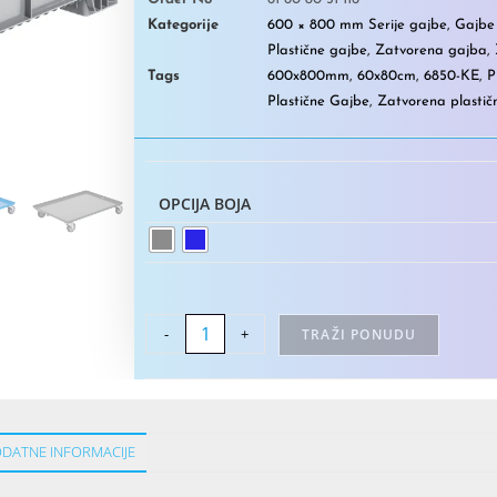
Kategorije
600 × 800 mm Serije gajbe
,
Gajbe 
Plastične gajbe
,
Zatvorena gajba
,
Tags
600x800mm
,
60x80cm
,
6850-KE
,
P
Plastične Gajbe
,
Zatvorena plastič
OPCIJA BOJA
-
+
TRAŽI PONUDU
DATNE INFORMACIJE