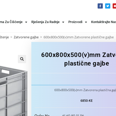
ema Za Čišćenje
Rješenja Za Radnje
Proizvodi
Kontaktirajte Na
štenje
>
Zatvorene gajbe
>
600x800x500(v)mm Zatvorene plastične gajbe
600x800x500(v)mm Zatv
plastične gajbe
600x800x500(v)mm Zatvorena plastična gaj
6850-KE
Order No
61 60 80 51 116