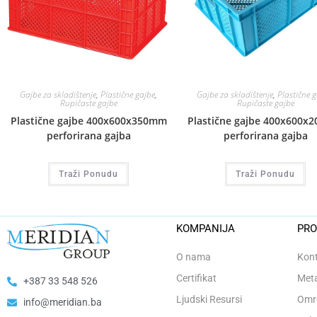
Gajbe za skladištenje
,
Plastične gajbe
,
Gajbe za skladištenje
,
Plastične 
Rupičaste gajbe
Rupičaste gajbe
Plastične gajbe 400x600x350mm
Plastične gajbe 400x600x
perforirana gajba
perforirana gajba
Traži Ponudu
Traži Ponudu
KOMPANIJA
PRO
O nama
Kont
Certifikat
Meta
+387 33 548 526
Ljudski Resursi
Omro
info@meridian.ba