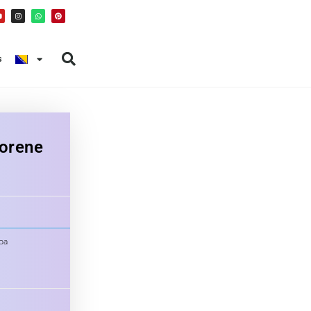
s
orene
ba