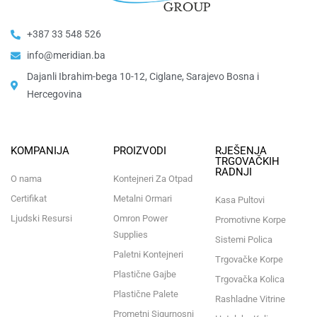
+387 33 548 526
info@meridian.ba
Dajanli Ibrahim-bega 10-12, Ciglane, Sarajevo Bosna i
Hercegovina​
KOMPANIJA
PROIZVODI
RJEŠENJA
TRGOVAČKIH
RADNJI
O nama
Kontejneri Za Otpad
Certifikat
Metalni Ormari
Kasa Pultovi
Ljudski Resursi
Omron Power
Promotivne Korpe
Supplies
Sistemi Polica
Paletni Kontejneri
Trgovačke Korpe
Plastične Gajbe
Trgovačka Kolica
Plastične Palete
Rashladne Vitrine
Prometni Sigurnosni