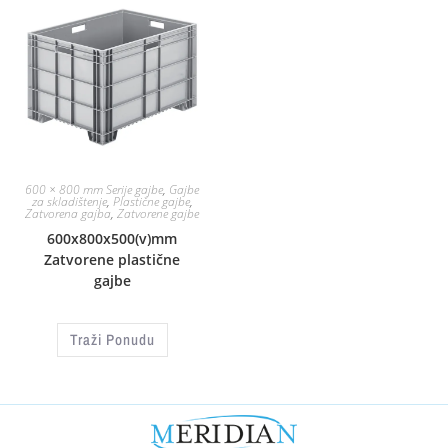
600 × 800 mm Serije gajbe
,
Gajbe
za skladištenje
,
Plastične gajbe
,
Zatvorena gajba
,
Zatvorene gajbe
600x800x500(v)mm
Zatvorene plastične
gajbe
Traži Ponudu