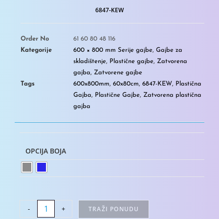
6847-KEW
Order No
61 60 80 48 116
Kategorije
600 × 800 mm Serije gajbe
,
Gajbe za
skladištenje
,
Plastične gajbe
,
Zatvorena
gajba
,
Zatvorene gajbe
Tags
600x800mm
,
60x80cm
,
6847-KEW
,
Plastična
Gajba
,
Plastične Gajbe
,
Zatvorena plastična
gajba
OPCIJA BOJA
-
+
TRAŽI PONUDU