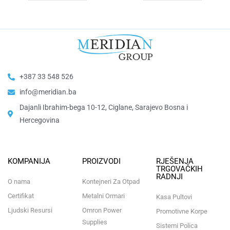
+387 33 548 526
info@meridian.ba
Dajanli Ibrahim-bega 10-12, Ciglane, Sarajevo Bosna i
Hercegovina​
KOMPANIJA
PROIZVODI
RJEŠENJA
TRGOVAČKIH
RADNJI
O nama
Kontejneri Za Otpad
Certifikat
Metalni Ormari
Kasa Pultovi
Ljudski Resursi
Omron Power
Promotivne Korpe
Supplies
Sistemi Polica