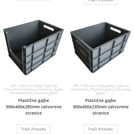
Traži Ponudu
300 x 400 mm Serije
,
Gajba Sa
300 × 400 mm Serije gajbe
,
Gajbe za
Otvorenom Prednjom Stranom
,
Gajbe
skladištenje
,
Plastične gajbe
,
Zatvorena
za skladištenje
,
Plastične gajbe
gajba
Plastične gajbe
Plastične gajbe
300x400x285mm zatvorene
300x400x235mm zatvorene
stranice
stranice
Traži Ponudu
Traži Ponudu