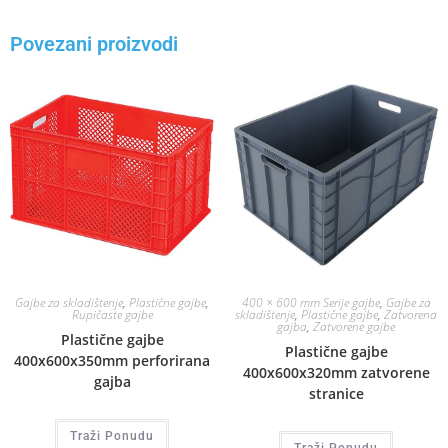
Povezani proizvodi
Gajbe za skladištenje
,
Plastične gajbe
,
400 × 600 mm Serije gajbe
,
Gajbe za
Rupičaste gajbe
skladištenje
,
Plastične gajbe
,
Zatvorena
gajba
,
Zatvorene gajbe
Plastične gajbe
Plastične gajbe
400x600x350mm perforirana
400x600x320mm zatvorene
gajba
stranice
Traži Ponudu