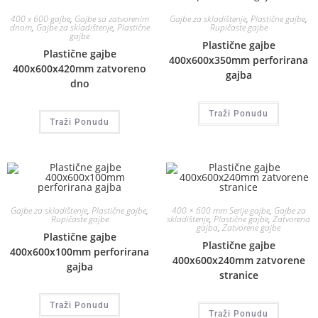
400 x 600 gajbe
,
Gajbe sa zatvorenim
Gajbe za skladištenje
,
Plastične gajbe
,
dnom
,
Gajbe za skladištenje
,
Plastične
Rupičaste gajbe
gajbe
Plastične gajbe
Plastične gajbe
400x600x350mm perforirana
400x600x420mm zatvoreno
gajba
dno
Traži Ponudu
Traži Ponudu
Gajbe za skladištenje
,
Plastične gajbe
,
400 × 600 mm Serije gajbe
,
Gajbe za
Rupičaste gajbe
skladištenje
,
Plastične gajbe
,
Zatvorena
gajba
,
Zatvorene gajbe
Plastične gajbe
Plastične gajbe
400x600x100mm perforirana
400x600x240mm zatvorene
gajba
stranice
Traži Ponudu
Traži Ponudu