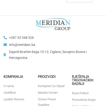
+387 33 548 526
info@meridian.ba
Dajanli Ibrahim-bega 10-12, Ciglane, Sarajevo Bosna i
Hercegovina​
KOMPANIJA
PROIZVODI
RJEŠENJA
TRGOVAČKIH
RADNJI
O nama
Kontejneri Za Otpad
Certifikat
Metalni Ormari
Kasa Pultovi
Ljudski Resursi
Omron Power
Promotivne Korpe
Supplies