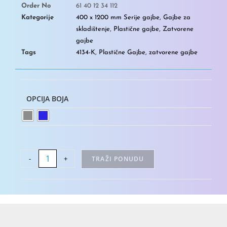
Order No
61 40 12 34 112
Kategorije
400 x 1200 mm Serije gajbe
,
Gajbe za
skladištenje
,
Plastične gajbe
,
Zatvorene
gajbe
Tags
4134-K
,
Plastične Gajbe
,
zatvorene gajbe
OPCIJA BOJA
-
+
TRAŽI PONUDU