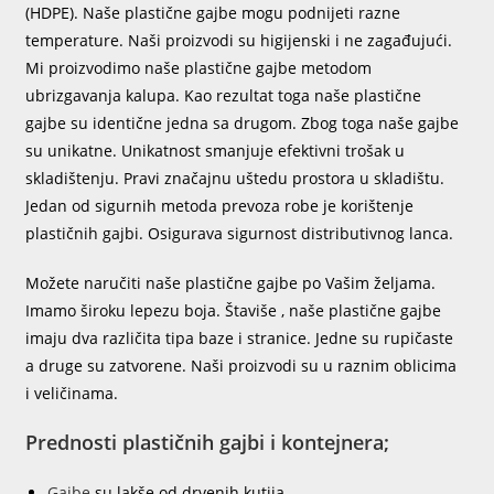
(HDPE). Naše plastične gajbe mogu podnijeti razne
temperature. Naši proizvodi su higijenski i ne zagađujući.
Mi proizvodimo naše plastične gajbe metodom
ubrizgavanja kalupa. Kao rezultat toga naše plastične
gajbe su identične jedna sa drugom. Zbog toga naše gajbe
su unikatne. Unikatnost smanjuje efektivni trošak u
skladištenju. Pravi značajnu uštedu prostora u skladištu.
Jedan od sigurnih metoda prevoza robe je korištenje
plastičnih gajbi. Osigurava sigurnost distributivnog lanca.
Možete naručiti naše plastične gajbe po Vašim željama.
Imamo široku lepezu boja. Štaviše , naše plastične gajbe
imaju dva različita tipa baze i stranice. Jedne su rupičaste
a druge su zatvorene. Naši proizvodi su u raznim oblicima
i veličinama.
Prednosti plastičnih gajbi i kontejnera;
Gajbe
su lakše od drvenih kutija.