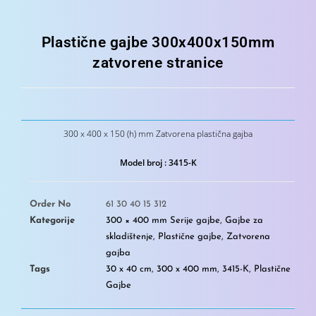
Plastične gajbe 300x400x150mm
zatvorene stranice
300 x 400 x 150 (h) mm Zatvorena plastična gajba
Model broj : 3415-K
Order No
61 30 40 15 312
Kategorije
300 × 400 mm Serije gajbe
,
Gajbe za
skladištenje
,
Plastične gajbe
,
Zatvorena
gajba
Tags
30 x 40 cm
,
300 x 400 mm
,
3415-K
,
Plastične
Gajbe