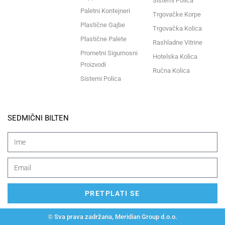
Sistemi Polica
Paletni Kontejneri
Trgovačke Korpe
Plastične Gajbe
Trgovačka Kolica
Plastične Palete
Rashladne Vitrine
Prometni Sigurnosni
Hotelska Kolica
Proizvodi
Ručna Kolica
Sistemi Polica
SEDMIČNI BILTEN
PRETPLATI SE
© Sva prava zadržana, Meridian Group d.o.o.