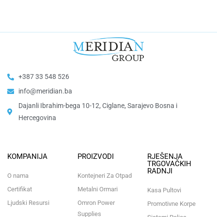
+387 33 548 526
info@meridian.ba
Dajanli Ibrahim-bega 10-12, Ciglane, Sarajevo Bosna i
Hercegovina​
KOMPANIJA
PROIZVODI
RJEŠENJA
TRGOVAČKIH
RADNJI
O nama
Kontejneri Za Otpad
Certifikat
Metalni Ormari
Kasa Pultovi
Ljudski Resursi
Omron Power
Promotivne Korpe
Supplies