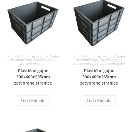
300 × 400 mm Serije gajbe
,
Gajbe
300 × 400 mm Serije gajbe
,
Gajbe
za skladištenje
,
Plastične gajbe
,
za skladištenje
,
Plastične gajbe
,
Zatvorena gajba
Zatvorena gajba
,
Zatvorene gajbe
Plastične gajbe
Plastične gajbe
300x400x235mm
300x400x285mm
zatvorene stranice
zatvorene stranice
Traži Ponudu
Traži Ponudu