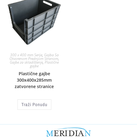
300 x 400 mm Serije
,
Gajba Sa
Otvorenom Prednjom Stranom
,
Gajbe za skladištenje
,
Plastične
gajbe
Plastične gajbe
300x400x285mm
zatvorene stranice
Traži Ponudu