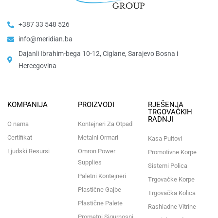
+387 33 548 526
info@meridian.ba
Dajanli Ibrahim-bega 10-12, Ciglane, Sarajevo Bosna i
Hercegovina​
KOMPANIJA
PROIZVODI
RJEŠENJA
TRGOVAČKIH
RADNJI
O nama
Kontejneri Za Otpad
Certifikat
Metalni Ormari
Kasa Pultovi
Ljudski Resursi
Omron Power
Promotivne Korpe
Supplies
Sistemi Polica
Paletni Kontejneri
Trgovačke Korpe
Plastične Gajbe
Trgovačka Kolica
Plastične Palete
Rashladne Vitrine
Prometni Sigurnosni