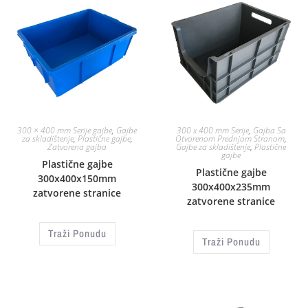
300 × 400 mm Serije gajbe
,
Gajbe
300 x 400 mm Serije
,
Gajba Sa
za skladištenje
,
Plastične gajbe
,
Otvorenom Prednjom Stranom
,
Zatvorena gajba
Gajbe za skladištenje
,
Plastične
gajbe
Plastične gajbe
Plastične gajbe
300x400x150mm
300x400x235mm
zatvorene stranice
zatvorene stranice
Traži Ponudu
Traži Ponudu