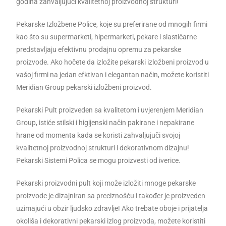
godina zahvaljujući kvalitetnoj proizvodnoj strukturi!
Pekarske Izložbene Police, koje su preferirane od mnogih firmi
kao što su supermarketi, hipermarketi, pekare i slastičarne
predstavljaju efektivnu prodajnu opremu za pekarske
proizvode. Ako hočete da izložite pekarski izložbeni proizvod u
vašoj firmi na jedan efktivan i elegantan način, možete koristiti
Meridian Group pekarski izložbeni proizvod.
Pekarski Pult proizveden sa kvalitetom i uvjerenjem Meridian
Group, istiće stilski i higijenski način pakirane i nepakirane
hrane od momenta kada se koristi zahvaljujuči svojoj
kvalitetnoj proizvodnoj strukturi i dekorativnom dizajnu!
Pekarski Sistemi Polica se mogu proizvesti od iverice.
Pekarski proizvodni pult koji može izložiti mnoge pekarske
proizvode je dizajniran sa preciznošću i također je proizveden
uzimajući u obzir ljudsko zdravlje! Ako trebate oboje i prijatelja
okoliša i dekorativni pekarski izlog proizvoda, možete koristiti