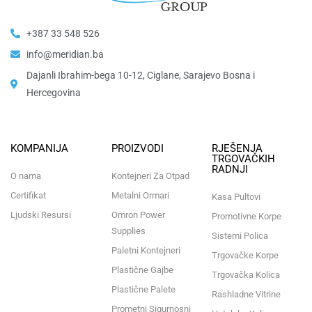
+387 33 548 526
info@meridian.ba
Dajanli Ibrahim-bega 10-12, Ciglane, Sarajevo Bosna i
Hercegovina​
KOMPANIJA
PROIZVODI
RJEŠENJA
TRGOVAČKIH
RADNJI
O nama
Kontejneri Za Otpad
Certifikat
Metalni Ormari
Kasa Pultovi
Ljudski Resursi
Omron Power
Promotivne Korpe
Supplies
Sistemi Polica
Paletni Kontejneri
Trgovačke Korpe
Plastične Gajbe
Trgovačka Kolica
Plastične Palete
Rashladne Vitrine
Prometni Sigurnosni