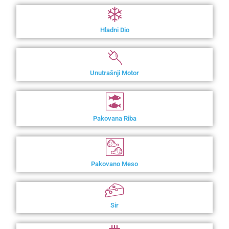
Hladni Dio
Unutrašnji Motor
Pakovana Riba
Pakovano Meso
Sir