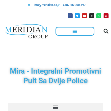
info@meridian.ba
+387 66 000 497
Hotelska Kolica I Oprema Za Čišćenje
Mira - Integralni Promotivni
Pult Sa Dvije Police