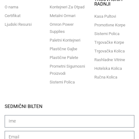
RADNJI
O nama
Kontejneri Za Otpad
Certifikat
Metalni Ormari
Kasa Pultovi
Ljudski Resursi
Omron Power
Promotivne Korpe
Supplies
Sistemi Polica
Paletni Kontejneri
Trgovačke Korpe
Plastične Gajbe
Trgovačka Kolica
Plastične Palete
Rashladne Vitrine
Prometni Sigurnosni
Hotelska Kolica
Proizvodi
Ručna Kolica
Sistemi Polica
SEDMIČNI BILTEN