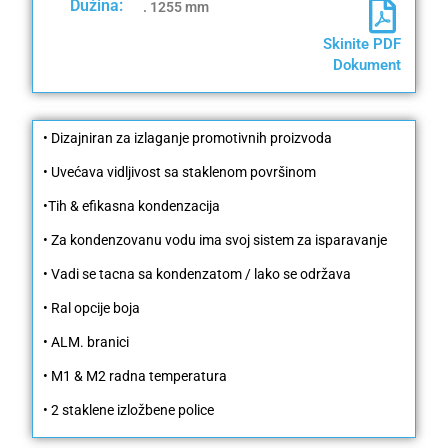
Dužina:
. 1255 mm
Skinite PDF
Dokument
• Dizajniran za izlaganje promotivnih proizvoda
• Uvećava vidljivost sa staklenom površinom
•Tih & efikasna kondenzacija
• Za kondenzovanu vodu ima svoj sistem za isparavanje
• Vadi se tacna sa kondenzatom / lako se održava
• Ral opcije boja
• ALM. branici
• M1 & M2 radna temperatura
• 2 staklene izložbene police