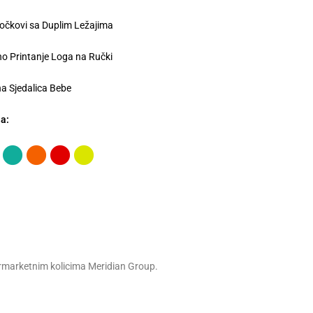
očkovi sa Duplim Ležajima
no Printanje Loga na Ručki
a Sjedalica Bebe
ja:
m rmarketnim kolicima Meridian Group.