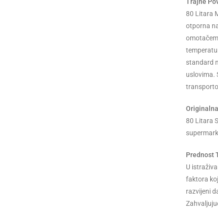
Trajne Po
80 Litara 
otporna na
omotačem 
temperaturi
standard n
uslovima. 
transporto
Originalna
80 Litara 
supermarke
Prednost 
U istraživa
faktora ko
razvijeni 
Zahvaljujući