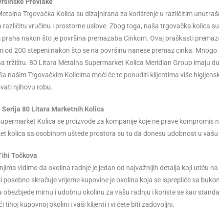
vršinske Prevlake
Metalna Trgovačka Kolica su dizajnirana za korištenje u različitim unutraš
 različitu vručinu i prostorne uslove. Zbog toga, naša trgovačka kolica
praha nakon što je površina premazaba Cinkom. Ovaj praškasti premaz
 od 200 stepeni nakon što se na površinu nanese premaz cinka. Mnogo je tra
a tržištu. 80 Litara Metalna Supermarket Kolica Meridian Group imaju dug 
Sa našim Trgovačkim Kolicima moći će te ponuditi klijentima više higijens
vati njihovu robu.
 Serija 80 Litara Marketnih Kolica
Supermarket Kolica se proizvode za kompanije koje ne prave kompromis na
t kolica sa osobinom uštede prostora su tu da donesu udobnost u vašu 
Tihi Točkova
njima vidimo da okolina radnje je jedan od najvažnijih detalja koji utiču n
ji posebno skračuje vrijeme kupovine je okolina koja se isprepliće sa buk
da obezbjede mirnu i udobnu okolinu za vašu radnju i koriste se kao stan
 tihoj kupovnoj okolini i vaši klijenti i vi ćete biti zadovoljni.