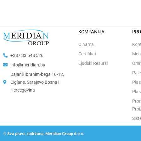
KOMPANIJA
PRO
O nama
Kont
Certifikat
Meta
+387 33 548 526
Ljudski Resursi
Omro
info@meridian.ba
Pale
Dajanli Ibrahim-bega 10-12,
Ciglane, Sarajevo Bosna i
Plas
Hercegovina​
Plas
Prom
Proi
Sist
© Sva prava zadržana, Meridian Group d.o.o.