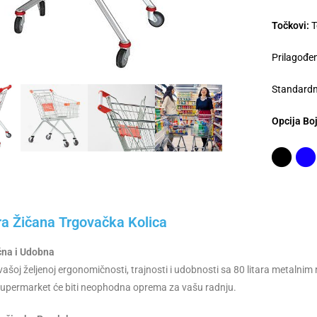
Točkovi:
T
Prilagođe
Standardn
Opcija Bo
ra Žičana Trgovačka Kolica
na i Udobna
 vašoj željenoj ergonomičnosti, trajnosti i udobnosti sa 80 litara metalni
supermarket će biti neophodna oprema za vašu radnju.