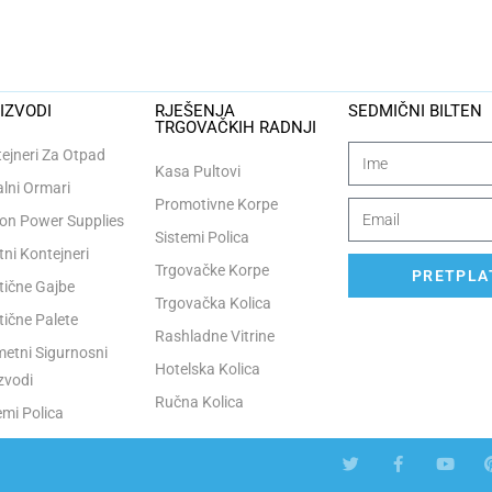
IZVODI
RJEŠENJA
SEDMIČNI BILTEN
TRGOVAČKIH RADNJI
ejneri Za Otpad
Kasa Pultovi
lni Ormari
Promotivne Korpe
n Power Supplies
Sistemi Polica
tni Kontejneri
Trgovačke Korpe
PRETPLAT
tične Gajbe
Trgovačka Kolica
tične Palete
Rashladne Vitrine
etni Sigurnosni
Hotelska Kolica
zvodi
Ručna Kolica
emi Polica