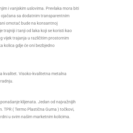
njim i vanjskim uslovima. Prevlaka mora biti
 su ojačana sa dodatnim transparentnim
ani omotać bude na konsantnoj
jniji i tanji od laka koji se koristi kao
vijek trajanja u različitim prostornim
ka kolica gdje će oni bezbjedno
 kvalitet. Visoko-kvalitetna metalna
radnju.
a ponašanje klijenata. Jedan od najvažnijih
om. TPR ( Termo Plastična Guma ) točkovi,
dardni u svim našim marketnim kolicima.