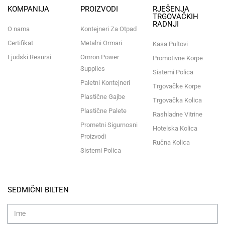
KOMPANIJA
PROIZVODI
RJEŠENJA
TRGOVAČKIH
RADNJI
O nama
Kontejneri Za Otpad
Certifikat
Metalni Ormari
Kasa Pultovi
Ljudski Resursi
Omron Power
Promotivne Korpe
Supplies
Sistemi Polica
Paletni Kontejneri
Trgovačke Korpe
Plastične Gajbe
Trgovačka Kolica
Plastične Palete
Rashladne Vitrine
Prometni Sigurnosni
Hotelska Kolica
Proizvodi
Ručna Kolica
Sistemi Polica
SEDMIČNI BILTEN