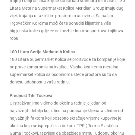
trajniji i tanji od laka koji se koristi kao standard na tržištu. 180
Litara Metalna Supermarket Kolica Meridian Group imaju dug
vijek trajanja u različitim prostornim uslovima. Sa našim
Trgovačkim Kolicima moći će te ponuditi klijentima više
higijenska kolica gdje će oni bezbjedno transportovati njihovu
robu.
180 Litara Serija Marketnih Kolica
180 Litara Supermarket Kolica se proizvode za kompanije koje
ne prave kompromis na kvalitet. Visoko-kvalitetna metalna
supermarket kolica sa osobinom uštede prostora su tu da
donesu udobnost u vašu radnju.
Prednost Tihi Točkova
U istraživanjima vidimo da okolina radnje je jedan od
najvažnijih detalja koji utiču na ponašanje klijenata. Jedan od
najvažnijih faktora koji posebno skračuje vrijeme kupovine je
okolina koja se isprepliće sa bukom. TPR ( Termo Plastična
Guma ) točkovi, razvijeni da obezbjede mirnu i udobnu okolinu