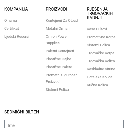
KOMPANIJA
PROIZVODI
RJEŠENJA
TRGOVAČKIH
RADNJI
O nama
Kontejneri Za Otpad
Certifikat
Metalni Ormari
Kasa Pultovi
Ljudski Resursi
Omron Power
Promotivne Korpe
Supplies
Sistemi Polica
Paletni Kontejneri
Trgovačke Korpe
Plastične Gajbe
Trgovačka Kolica
Plastične Palete
Rashladne Vitrine
Prometni Sigurnosni
Hotelska Kolica
Proizvodi
Ručna Kolica
Sistemi Polica
SEDMIČNI BILTEN