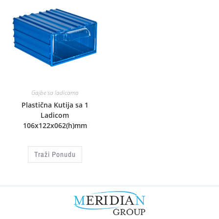
Gajbe sa ladicama
Plastična Kutija sa 1
Ladicom
106x122x062(h)mm
Traži Ponudu