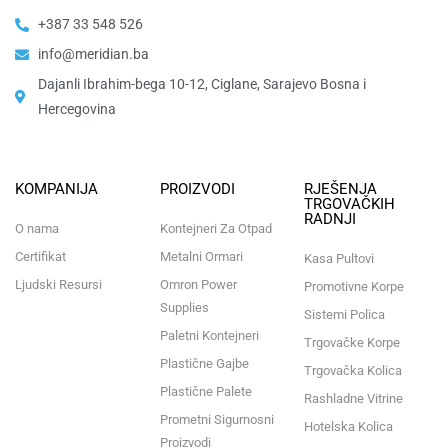
+387 33 548 526
info@meridian.ba
Dajanli Ibrahim-bega 10-12, Ciglane, Sarajevo Bosna i
Hercegovina​
KOMPANIJA
PROIZVODI
RJEŠENJA
TRGOVAČKIH
RADNJI
O nama
Kontejneri Za Otpad
Certifikat
Metalni Ormari
Kasa Pultovi
Ljudski Resursi
Omron Power
Promotivne Korpe
Supplies
Sistemi Polica
Paletni Kontejneri
Trgovačke Korpe
Plastične Gajbe
Trgovačka Kolica
Plastične Palete
Rashladne Vitrine
Prometni Sigurnosni
Hotelska Kolica
Proizvodi