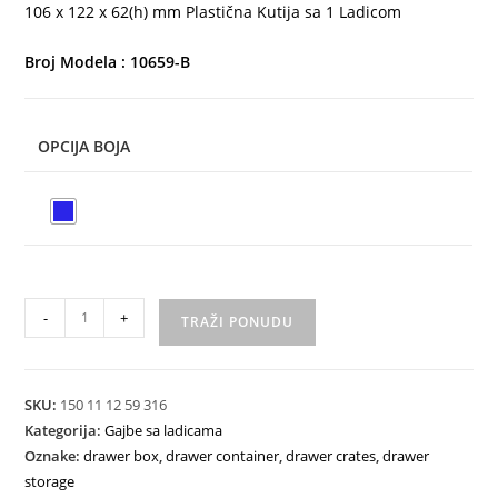
106 x 122 x 62(h) mm Plastična Kutija sa 1 Ladicom
Broj Modela : 10659-B
OPCIJA BOJA
-
+
TRAŽI PONUDU
SKU:
150 11 12 59 316
Kategorija:
Gajbe sa ladicama
Oznake:
drawer box
,
drawer container
,
drawer crates
,
drawer
storage