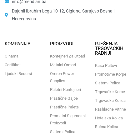
info@meridian.ba
Dajanli Ibrahim-bega 10-12, Ciglane, Sarajevo Bosna i
Hercegovina​
KOMPANIJA
PROIZVODI
RJEŠENJA
TRGOVAČKIH
RADNJI
O nama
Kontejneri Za Otpad
Certifikat
Metalni Ormari
Kasa Pultovi
Ljudski Resursi
Omron Power
Promotivne Korpe
Supplies
Sistemi Polica
Paletni Kontejneri
Trgovačke Korpe
Plastične Gajbe
Trgovačka Kolica
Plastične Palete
Rashladne Vitrine
Prometni Sigurnosni
Hotelska Kolica
Proizvodi
Ručna Kolica
Sistemi Polica