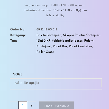
Vanjske dimenzije : 1200 x 1200 x 800(v) mm
Unutrašnje dimenzije : 1120 x 1120 x 650(v) mm
Težina : 45 Kg
Order No
69 12 12 80 212
Kategorije
Paletni kontejneri
,
Sklopivi Paletni Kontejneri
Tags
121280-KF
,
foldable pallet boxes
,
Paletni
Kontejneri
,
Pallet Box
,
Pallet Container
,
Pallet Crate
NOGE
Izaberite opciju
-
+
TRAŽI PONUDU