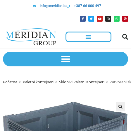
info@meridian.ba
+387 66 000 497
Početna
>
Paletni kontejneri
>
Sklopivi Paletni Kontejneri
>
Zatvoreni s
🔍