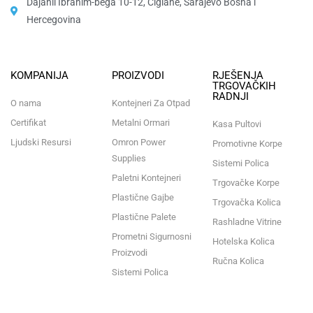
Dajanli Ibrahim-bega 10-12, Ciglane, Sarajevo Bosna i
Hercegovina​
KOMPANIJA
PROIZVODI
RJEŠENJA
TRGOVAČKIH
RADNJI
O nama
Kontejneri Za Otpad
Certifikat
Metalni Ormari
Kasa Pultovi
Ljudski Resursi
Omron Power
Promotivne Korpe
Supplies
Sistemi Polica
Paletni Kontejneri
Trgovačke Korpe
Plastične Gajbe
Trgovačka Kolica
Plastične Palete
Rashladne Vitrine
Prometni Sigurnosni
Hotelska Kolica
Proizvodi
Ručna Kolica
Sistemi Polica