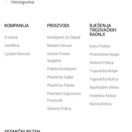
Hercegovina​
KOMPANIJA
PROIZVODI
RJEŠENJA
TRGOVAČKIH
RADNJI
O nama
Kontejneri Za Otpad
Certifikat
Metalni Ormari
Kasa Pultovi
Ljudski Resursi
Omron Power
Promotivne Korpe
Supplies
Sistemi Polica
Paletni Kontejneri
Trgovačke Korpe
Plastične Gajbe
Trgovačka Kolica
Plastične Palete
Rashladne Vitrine
Prometni Sigurnosni
Hotelska Kolica
Proizvodi
Ručna Kolica
Sistemi Polica
SEDMIČNI BILTEN