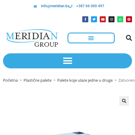
info@meridian.ba
+387 66 000 497
Početna
>
Plastične palete
>
Palete koje ulaze jedne u druge
>
Zatvorene