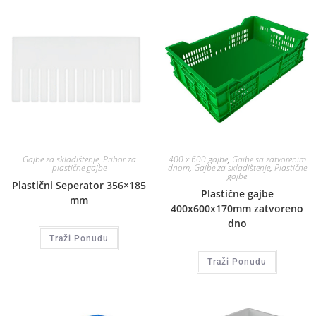
Gajbe za skladištenje
,
Pribor za
400 x 600 gajbe
,
Gajbe sa zatvorenim
plastične gajbe
dnom
,
Gajbe za skladištenje
,
Plastične
gajbe
Plastični Seperator 356×185
Plastične gajbe
mm
400x600x170mm zatvoreno
dno
Traži Ponudu
Traži Ponudu