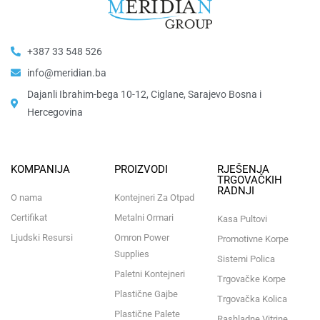
+387 33 548 526
info@meridian.ba
Dajanli Ibrahim-bega 10-12, Ciglane, Sarajevo Bosna i
Hercegovina​
KOMPANIJA
PROIZVODI
RJEŠENJA
TRGOVAČKIH
RADNJI
O nama
Kontejneri Za Otpad
Certifikat
Metalni Ormari
Kasa Pultovi
Ljudski Resursi
Omron Power
Promotivne Korpe
Supplies
Sistemi Polica
Paletni Kontejneri
Trgovačke Korpe
Plastične Gajbe
Trgovačka Kolica
Plastične Palete
Rashladne Vitrine