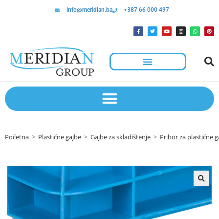
info@meridian.ba
+387 66 000 497
Početna
>
Plastične gajbe
>
Gajbe za skladištenje
>
Pribor za plastične g