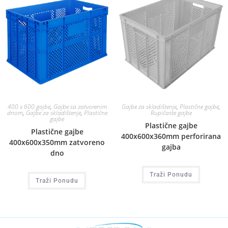
400 x 600 gajbe
,
Gajbe sa zatvorenim
Gajbe za skladištenje
,
Plastične gajbe
,
dnom
,
Gajbe za skladištenje
,
Plastične
Rupičaste gajbe
gajbe
Plastične gajbe
Plastične gajbe
400x600x360mm perforirana
400x600x350mm zatvoreno
gajba
dno
Traži Ponudu
Traži Ponudu