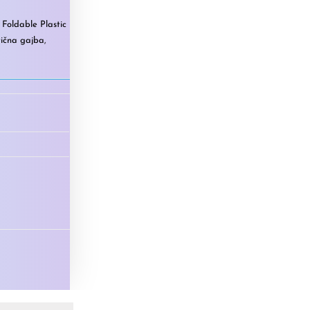
,
Foldable Plastic
tična gajba
,