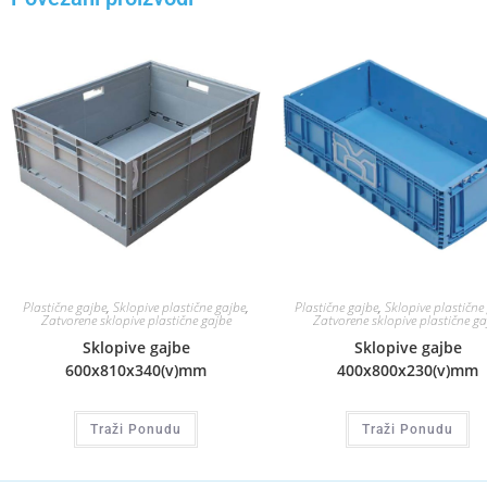
Plastične gajbe
,
Sklopive plastične gajbe
,
Plastične gajbe
,
Sklopive plastične
Zatvorene sklopive plastične gajbe
Zatvorene sklopive plastične ga
Sklopive gajbe
Sklopive gajbe
600x810x340(v)mm
400x800x230(v)mm
Traži Ponudu
Traži Ponudu