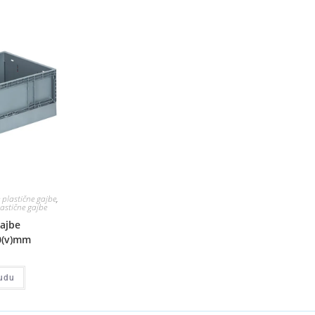
 plastične gajbe
,
astične gajbe
gajbe
0(v)mm
udu