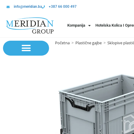
info@meridian.ba
+387 66 000 497
Kompanija
Hotelska Kolica I Opr
Početna
>
Plastične gajbe
>
Sklopive plasti
Sistem polica | Sistema regala