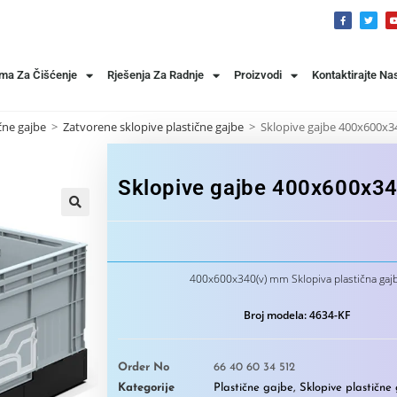
ema Za Čišćenje
Rješenja Za Radnje
Proizvodi
Kontaktirajte Na
čne gajbe
>
Zatvorene sklopive plastične gajbe
>
Sklopive gajbe 400x600x
Sklopive gajbe 400x600x3
400x600x340(v) mm Sklopiva plastična gaj
Broj modela: 4634-KF
Order No
66 40 60 34 512
Kategorije
Plastične gajbe
,
Sklopive plastične