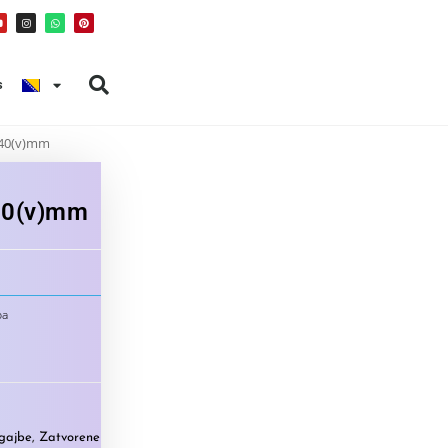
s
340(v)mm
40(v)mm
ba
 gajbe
,
Zatvorene