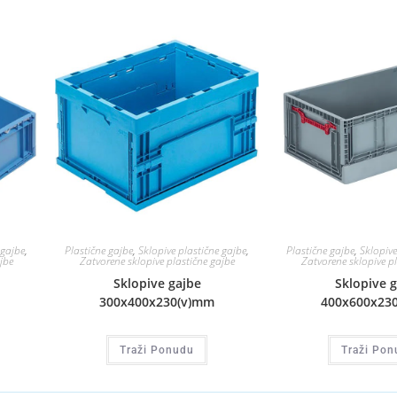
 gajbe
,
Plastične gajbe
,
Sklopive plastične gajbe
,
Plastične gajbe
,
Sklopive
jbe
Zatvorene sklopive plastične gajbe
Zatvorene sklopive pl
Sklopive gajbe
Sklopive 
300x400x230(v)mm
400x600x23
Traži Ponudu
Traži Pon