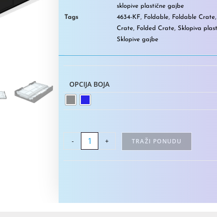
sklopive plastične gajbe
Tags
4634-KF
,
Foldable
,
Foldable Crate
Crate
,
Folded Crate
,
Sklopiva plas
Sklopive gajbe
OPCIJA BOJA
-
+
TRAŽI PONUDU