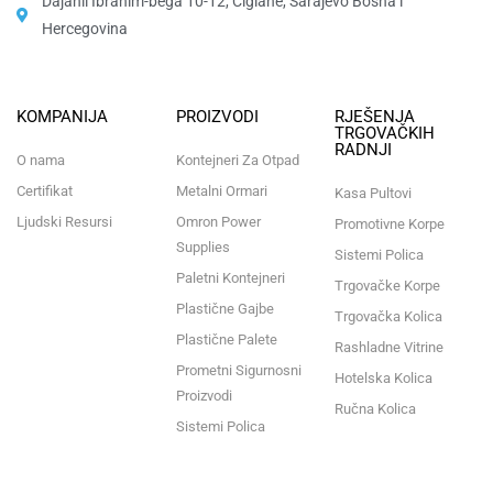
Dajanli Ibrahim-bega 10-12, Ciglane, Sarajevo Bosna i
Hercegovina​
KOMPANIJA
PROIZVODI
RJEŠENJA
TRGOVAČKIH
RADNJI
O nama
Kontejneri Za Otpad
Certifikat
Metalni Ormari
Kasa Pultovi
Ljudski Resursi
Omron Power
Promotivne Korpe
Supplies
Sistemi Polica
Paletni Kontejneri
Trgovačke Korpe
Plastične Gajbe
Trgovačka Kolica
Plastične Palete
Rashladne Vitrine
Prometni Sigurnosni
Hotelska Kolica
Proizvodi
Ručna Kolica
Sistemi Polica