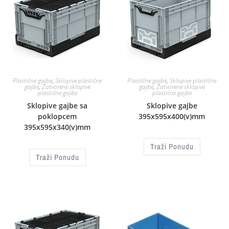
Plastične gajbe
,
Sklopive plastične
Plastične gajbe
,
Sklopive plastične
gajbe
,
Zatvorene sklopive
gajbe
,
Zatvorene sklopive
plastične gajbe
plastične gajbe
Sklopive gajbe sa
Sklopive gajbe
poklopcem
395x595x400(v)mm
395x595x340(v)mm
Traži Ponudu
Traži Ponudu