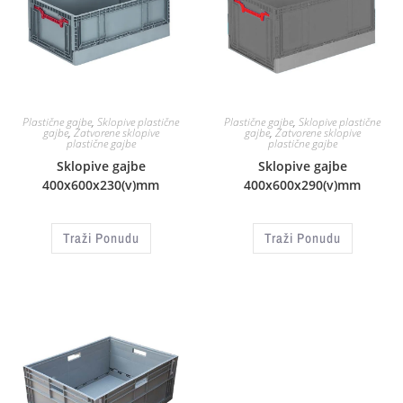
Plastične gajbe
,
Sklopive plastične
Plastične gajbe
,
Sklopive plastične
gajbe
,
Zatvorene sklopive
gajbe
,
Zatvorene sklopive
plastične gajbe
plastične gajbe
Sklopive gajbe
Sklopive gajbe
400x600x230(v)mm
400x600x290(v)mm
Traži Ponudu
Traži Ponudu