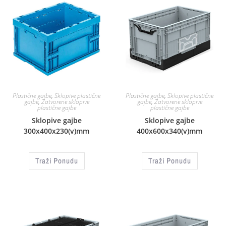
Plastične gajbe
,
Sklopive plastične
Plastične gajbe
,
Sklopive plastične
gajbe
,
Zatvorene sklopive
gajbe
,
Zatvorene sklopive
plastične gajbe
plastične gajbe
Sklopive gajbe
Sklopive gajbe
300x400x230(v)mm
400x600x340(v)mm
Traži Ponudu
Traži Ponudu