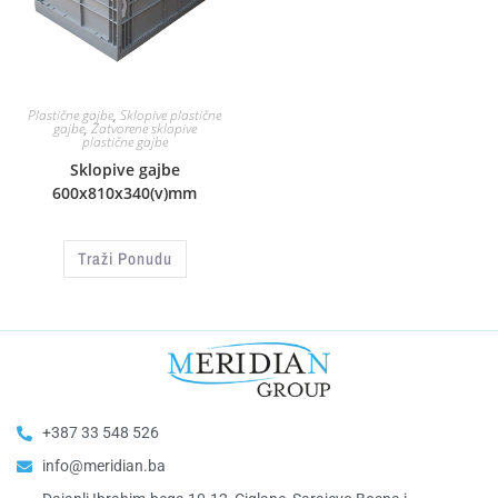
Plastične gajbe
,
Sklopive plastične
gajbe
,
Zatvorene sklopive
plastične gajbe
Sklopive gajbe
600x810x340(v)mm
Traži Ponudu
+387 33 548 526
info@meridian.ba