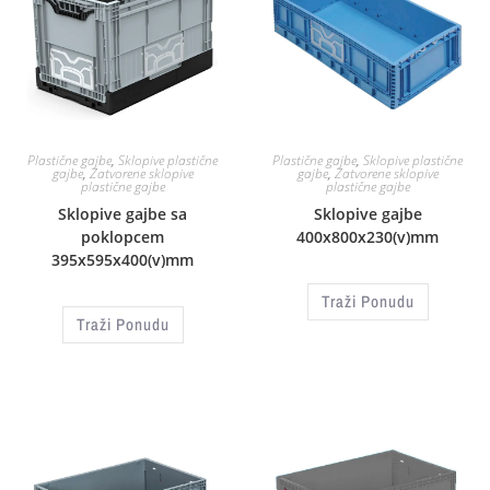
Plastične gajbe
,
Sklopive plastične
Plastične gajbe
,
Sklopive plastične
gajbe
,
Zatvorene sklopive
gajbe
,
Zatvorene sklopive
plastične gajbe
plastične gajbe
Sklopive gajbe sa
Sklopive gajbe
poklopcem
400x800x230(v)mm
395x595x400(v)mm
Traži Ponudu
Traži Ponudu