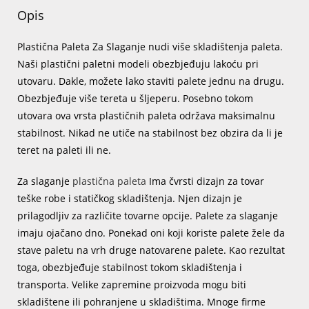
Opis
Plastična Paleta Za Slaganje nudi više skladištenja paleta.
Naši plastični paletni modeli obezbjeđuju lakoću pri
utovaru. Dakle, možete lako staviti palete jednu na drugu.
Obezbjeđuje više tereta u šljeperu. Posebno tokom
utovara ova vrsta plastičnih paleta održava maksimalnu
stabilnost. Nikad ne utiče na stabilnost bez obzira da li je
teret na paleti ili ne.
Za slaganje
plastična paleta
Ima čvrsti dizajn za tovar
teške robe i statičkog skladištenja. Njen dizajn je
prilagodljiv za različite tovarne opcije. Palete za slaganje
imaju ojačano dno. Ponekad oni koji koriste palete žele da
stave paletu na vrh druge natovarene palete. Kao rezultat
toga, obezbjeđuje stabilnost tokom skladištenja i
transporta. Velike zapremine proizvoda mogu biti
skladištene ili pohranjene u skladištima. Mnoge firme