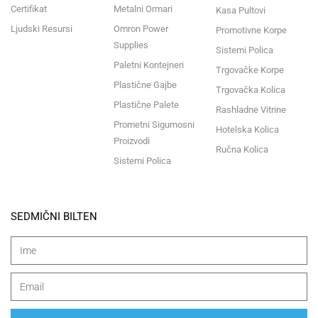
Certifikat
Metalni Ormari
Kasa Pultovi
Ljudski Resursi
Omron Power
Promotivne Korpe
Supplies
Sistemi Polica
Paletni Kontejneri
Trgovačke Korpe
Plastične Gajbe
Trgovačka Kolica
Plastične Palete
Rashladne Vitrine
Prometni Sigurnosni
Hotelska Kolica
Proizvodi
Ručna Kolica
Sistemi Polica
SEDMIČNI BILTEN