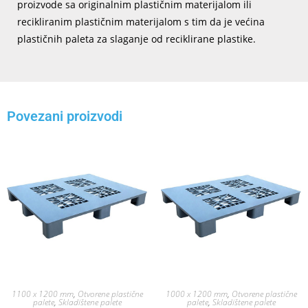
proizvode sa originalnim plastičnim materijalom ili
recikliranim plastičnim materijalom s tim da je većina
plastičnih paleta za slaganje od reciklirane plastike.
Povezani proizvodi
1100 x 1200 mm
,
Otvorene plastične
1000 x 1200 mm
,
Otvorene plastične
palete
,
Skladištene palete
palete
,
Skladištene palete