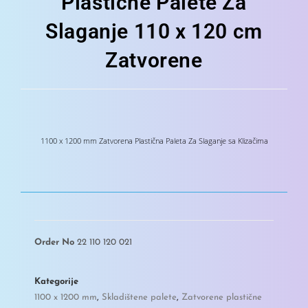
Plastične Palete Za
Slaganje 110 x 120 cm
Zatvorene
1100 x 1200 mm Zatvorena Plastična Paleta Za Slaganje sa Klizačima
Order No
22 110 120 021
Kategorije
1100 x 1200 mm
,
Skladištene palete
,
Zatvorene plastične