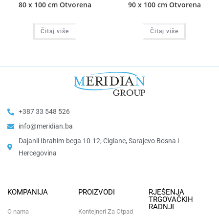
80 x 100 cm Otvorena
90 x 100 cm Otvorena
Čitaj više
Čitaj više
+387 33 548 526
info@meridian.ba
Dajanli Ibrahim-bega 10-12, Ciglane, Sarajevo Bosna i
Hercegovina​
KOMPANIJA
PROIZVODI
RJEŠENJA
TRGOVAČKIH
RADNJI
O nama
Kontejneri Za Otpad