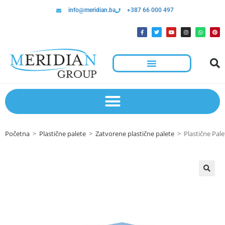
info@meridian.ba
+387 66 000 497
Hotelska Kolica I Oprema Za Čišćenje
Početna
>
Plastične palete
>
Zatvorene plastične palete
>
Plastične Pal
🔍