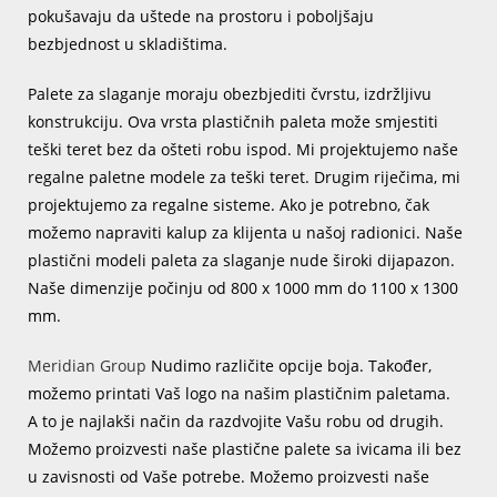
pokušavaju da uštede na prostoru i poboljšaju
bezbjednost u skladištima.
Palete za slaganje moraju obezbjediti čvrstu, izdržljivu
konstrukciju. Ova vrsta plastičnih paleta može smjestiti
teški teret bez da ošteti robu ispod. Mi projektujemo naše
regalne paletne modele za teški teret. Drugim riječima, mi
projektujemo za regalne sisteme. Ako je potrebno, čak
možemo napraviti kalup za klijenta u našoj radionici. Naše
plastični modeli paleta za slaganje nude široki dijapazon.
Naše dimenzije počinju od 800 x 1000 mm do 1100 x 1300
mm.
Meridian Group
Nudimo različite opcije boja. Također,
možemo printati Vaš logo na našim plastičnim paletama.
A to je najlakši način da razdvojite Vašu robu od drugih.
Možemo proizvesti naše plastične palete sa ivicama ili bez
u zavisnosti od Vaše potrebe. Možemo proizvesti naše