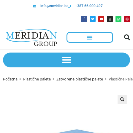
info@meridian.ba
+387 66 000 497
Početna
>
Plastične palete
>
Zatvorene plastične palete
>
Plastične Pal