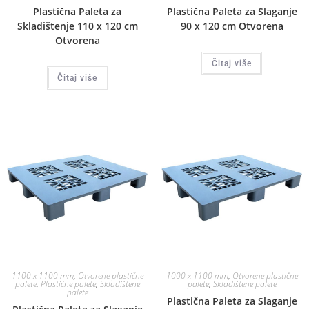
Plastična Paleta za
Plastična Paleta za Slaganje
Skladištenje 110 x 120 cm
90 x 120 cm Otvorena
Otvorena
Čitaj više
Čitaj više
1100 x 1100 mm
,
Otvorene plastične
1000 x 1100 mm
,
Otvorene plastične
palete
,
Plastične palete
,
Skladištene
palete
,
Skladištene palete
palete
Plastična Paleta za Slaganje