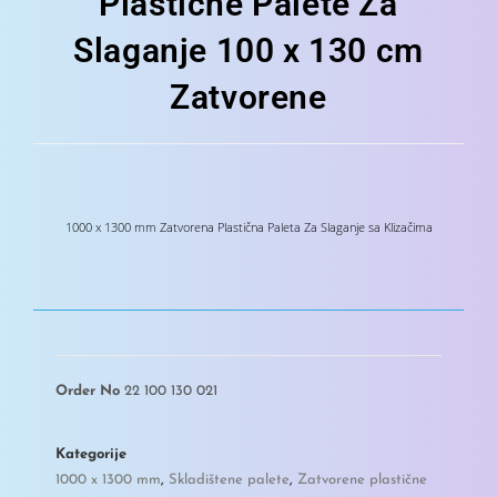
Plastične Palete Za
Slaganje 100 x 130 cm
Zatvorene
1000 x 1300 mm Zatvorena Plastična Paleta Za Slaganje sa Klizačima
Order No
22 100 130 021
Kategorije
1000 x 1300 mm
,
Skladištene palete
,
Zatvorene plastične