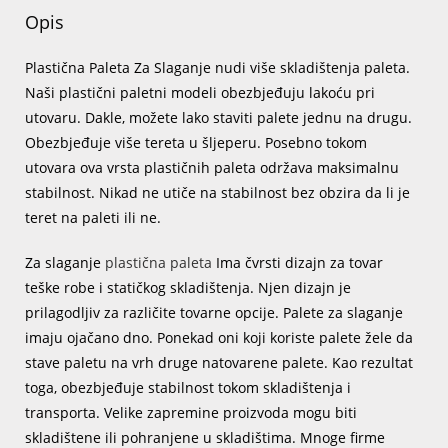
Opis
Plastična Paleta Za Slaganje nudi više skladištenja paleta.
Naši plastični paletni modeli obezbjeđuju lakoću pri
utovaru. Dakle, možete lako staviti palete jednu na drugu.
Obezbjeđuje više tereta u šljeperu. Posebno tokom
utovara ova vrsta plastičnih paleta održava maksimalnu
stabilnost. Nikad ne utiče na stabilnost bez obzira da li je
teret na paleti ili ne.
Za slaganje
plastična paleta
Ima čvrsti dizajn za tovar
teške robe i statičkog skladištenja. Njen dizajn je
prilagodljiv za različite tovarne opcije. Palete za slaganje
imaju ojačano dno. Ponekad oni koji koriste palete žele da
stave paletu na vrh druge natovarene palete. Kao rezultat
toga, obezbjeđuje stabilnost tokom skladištenja i
transporta. Velike zapremine proizvoda mogu biti
skladištene ili pohranjene u skladištima. Mnoge firme