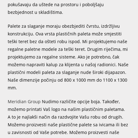
pokušavaju da uštede na prostoru i poboljšaju
bezbjednost u skladištima.
Palete za slaganje moraju obezbjediti čvrstu, izdržljivu
konstrukciju. Ova vrsta plastičnih paleta može smjestiti
teški teret bez da ošteti robu ispod. Mi projektujemo naše
regalne paletne modele za teški teret. Drugim riječima, mi
projektujemo za regalne sisteme. Ako je potrebno, čak
možemo napraviti kalup za klijenta u našoj radionici. Naše
plastični modeli paleta za slaganje nude široki dijapazon.
Naše dimenzije počinju od 800 x 1000 mm do 1100 x 1300
mm.
Meridian Group
Nudimo različite opcije boja. Također,
možemo printati Vaš logo na našim plastičnim paletama.
A to je najlakši način da razdvojite Vašu robu od drugih.
Možemo proizvesti naše plastične palete sa ivicama ili bez
u zavisnosti od Vaše potrebe. Možemo proizvesti naše