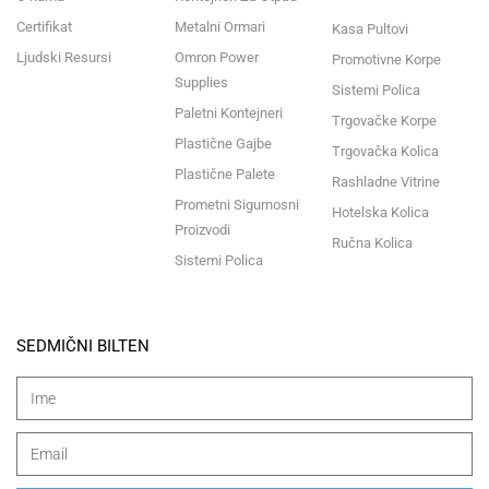
Certifikat
Metalni Ormari
Kasa Pultovi
Ljudski Resursi
Omron Power
Promotivne Korpe
Supplies
Sistemi Polica
Paletni Kontejneri
Trgovačke Korpe
Plastične Gajbe
Trgovačka Kolica
Plastične Palete
Rashladne Vitrine
Prometni Sigurnosni
Hotelska Kolica
Proizvodi
Ručna Kolica
Sistemi Polica
SEDMIČNI BILTEN