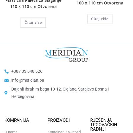
Plastična Paleta za Slaganje
100 x 110 cm Otvorena
110 x 110 cm Otvorena
Čitaj više
Čitaj više
+387 33 548 526
info@meridian.ba
Dajanli Ibrahim-bega 10-12, Ciglane, Sarajevo Bosna i
Hercegovina​
KOMPANIJA
PROIZVODI
RJEŠENJA
TRGOVAČKIH
RADNJI
O nama
Kontejneri Za Otpad