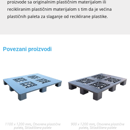
proizvode sa originalnim plastičnim materijalom ili
recikliranim plastičnim materijalom s tim da je većina
plastičnih paleta za slaganje od reciklirane plastike.
Povezani proizvodi
1100 x 1200 mm
,
Otvorene plastične
900 x 1200 mm
,
Otvorene plastične
palete
,
Skladištene palete
palete
,
Skladištene palete