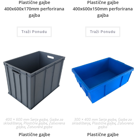
Plastične gajbe
Plastične gajbe
400x600x170mm perforirana
400x600x150mm perforirana
gajba
gajba
Traži Ponudu
Traži Ponudu
400 × 600 mm Serije gajbe
,
Gajbe za
300 × 400 mm Serije gajbe
,
Gajbe za
skladištenje
,
Plastične gajbe
,
Zatvorena
skladištenje
,
Plastične gajbe
,
Zatvorena
gajba
,
Zatvorene gajbe
gajba
Plastične gajbe
Plastične gajbe