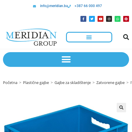
info@meridian.ba
+387 66 000 497
Početna
>
Plastične gajbe
>
Gajbe za skladištenje
>
Zatvorene gajbe
>