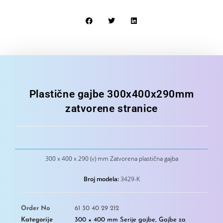
Plastične gajbe 300x400x290mm
zatvorene stranice
300 x 400 x 290 (v) mm Zatvorena plastična gajba
Broj modela:
3429-K
Order No
61 30 40 29 212
Kategorije
300 × 400 mm Serije gajbe
,
Gajbe za