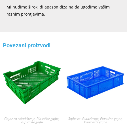
Mi nudimo široki dijapazon dizajna da ugodimo Vašim
raznim prohtjevima.
Povezani proizvodi
Gajbe za skladištenje
,
Plastične gajbe
,
Gajbe za skladištenje
,
Plastične gajbe
,
Rupičaste gajbe
Rupičaste gajbe