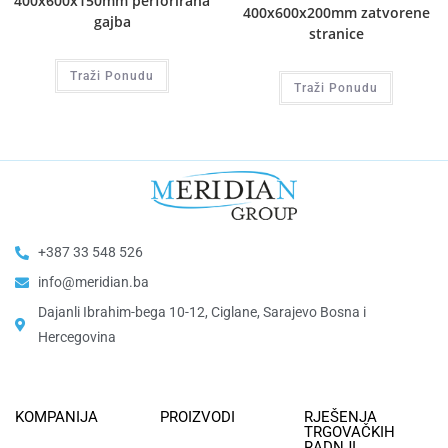
400x600x150mm perforirana
400x600x200mm zatvorene
gajba
stranice
Traži Ponudu
Traži Ponudu
+387 33 548 526
info@meridian.ba
Dajanli Ibrahim-bega 10-12, Ciglane, Sarajevo Bosna i
Hercegovina​
KOMPANIJA
PROIZVODI
RJEŠENJA
TRGOVAČKIH
RADNJI