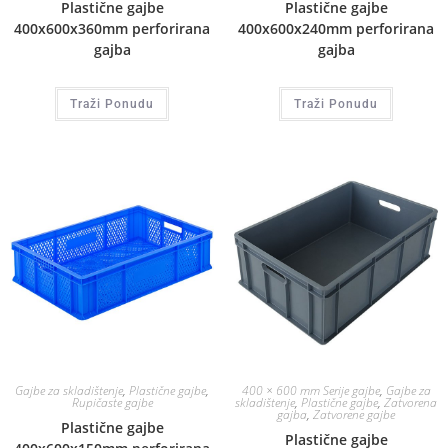
Plastične gajbe
Plastične gajbe
400x600x360mm perforirana
400x600x240mm perforirana
gajba
gajba
Traži Ponudu
Traži Ponudu
Gajbe za skladištenje
,
Plastične gajbe
,
400 × 600 mm Serije gajbe
,
Gajbe za
Rupičaste gajbe
skladištenje
,
Plastične gajbe
,
Zatvorena
gajba
,
Zatvorene gajbe
Plastične gajbe
Plastične gajbe