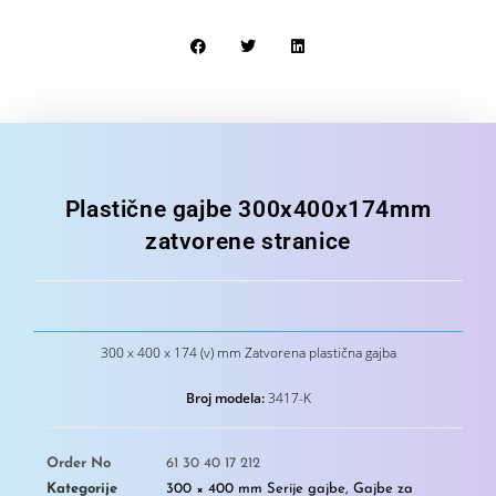
Plastične gajbe 300x400x174mm
zatvorene stranice
300 x 400 x 174 (v) mm Zatvorena plastična gajba
Broj modela:
3417-K
Order No
61 30 40 17 212
Kategorije
300 × 400 mm Serije gajbe
,
Gajbe za