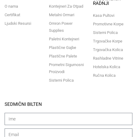
RADNJI
O nama
Kontejneri Za Otpad
Certifikat
Metalni Ormari
Kasa Pultovi
Ljudski Resursi
Omron Power
Promotivne Korpe
Supplies
Sistemi Polica
Paletni Kontejneri
Trgovačke Korpe
Plastične Gajbe
Trgovačka Kolica
Plastične Palete
Rashladne Vitrine
Prometni Sigurnosni
Hotelska Kolica
Proizvodi
Ručna Kolica
Sistemi Polica
SEDMIČNI BILTEN