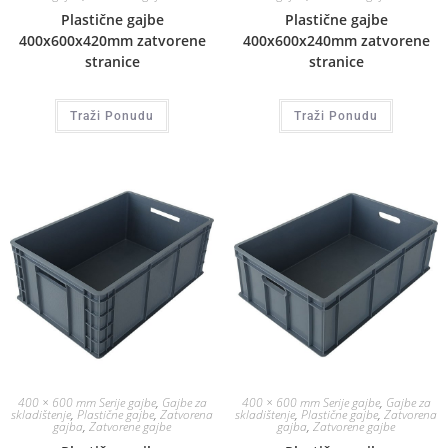
Plastične gajbe
Plastične gajbe
400x600x420mm zatvorene
400x600x240mm zatvorene
stranice
stranice
Traži Ponudu
Traži Ponudu
400 × 600 mm Serije gajbe
,
Gajbe za
400 × 600 mm Serije gajbe
,
Gajbe za
skladištenje
,
Plastične gajbe
,
Zatvorena
skladištenje
,
Plastične gajbe
,
Zatvorena
gajba
,
Zatvorene gajbe
gajba
,
Zatvorene gajbe