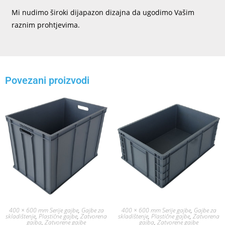
Mi nudimo široki dijapazon dizajna da ugodimo Vašim
raznim prohtjevima.
Povezani proizvodi
400 × 600 mm Serije gajbe
,
Gajbe za
400 × 600 mm Serije gajbe
,
Gajbe za
skladištenje
,
Plastične gajbe
,
Zatvorena
skladištenje
,
Plastične gajbe
,
Zatvorena
gajba
,
Zatvorene gajbe
gajba
,
Zatvorene gajbe