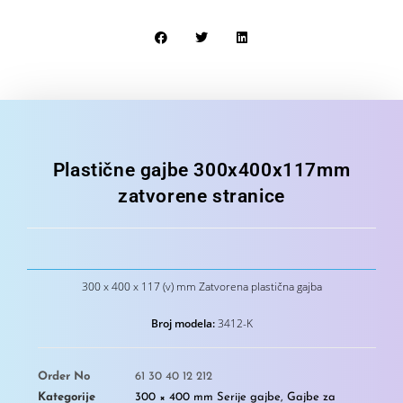
Plastične gajbe 300x400x117mm
zatvorene stranice
300 x 400 x 117 (v) mm Zatvorena plastična gajba
Broj modela:
3412-K
Order No
61 30 40 12 212
Kategorije
300 × 400 mm Serije gajbe
,
Gajbe za