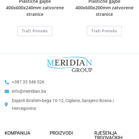
Plastične gajbe
Plastične gajbe
400x600x240mm zatvorene
400x600x200mm zatvorene
stranice
stranice
Traži Ponudu
Traži Ponudu
+387 33 548 526
info@meridian.ba
Dajanli Ibrahim-bega 10-12, Ciglane, Sarajevo Bosna i
Hercegovina​
KOMPANIJA
PROIZVODI
RJEŠENJA
TRGOVAČKIH