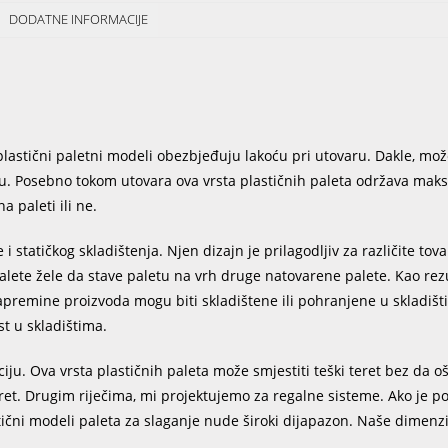
DODATNE INFORMACIJE
 plastični paletni modeli obezbjeđuju lakoću pri utovaru. Dakle, mož
eru. Posebno tokom utovara ova vrsta plastičnih paleta održava mak
a paleti ili ne.
i statičkog skladištenja. Njen dizajn je prilagodljiv za različite tov
alete žele da stave paletu na vrh druge natovarene palete. Kao rezu
zapremine proizvoda mogu biti skladištene ili pohranjene u skladi
t u skladištima.
ciju. Ova vrsta plastičnih paleta može smjestiti teški teret bez da o
et. Drugim riječima, mi projektujemo za regalne sisteme. Ako je p
tični modeli paleta za slaganje nude široki dijapazon. Naše dimenzi