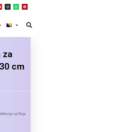
s
a za
130 cm
ištenje sa Skija