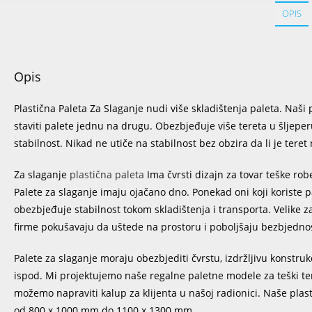
OPIS
Opis
Plastična Paleta Za Slaganje nudi više skladištenja paleta. Naši
staviti palete jednu na drugu. Obezbjeđuje više tereta u šljep
stabilnost. Nikad ne utiče na stabilnost bez obzira da li je teret n
Za slaganje
plastična paleta
Ima čvrsti dizajn za tovar teške robe 
Palete za slaganje imaju ojačano dno. Ponekad oni koji koriste p
obezbjeđuje stabilnost tokom skladištenja i transporta. Velike 
firme pokušavaju da uštede na prostoru i poboljšaju bezbjednos
Palete za slaganje moraju obezbjediti čvrstu, izdržljivu konstruk
ispod. Mi projektujemo naše regalne paletne modele za teški ter
možemo napraviti kalup za klijenta u našoj radionici. Naše plas
od 800 x 1000 mm do 1100 x 1300 mm.