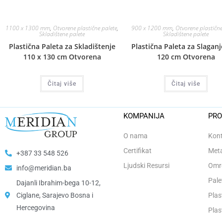
1100 x 1300 mm
,
Otvorene plastične palete
,
900 x 1200 mm
,
Otvorene plastične
Skladištene palete
Skladištene palete
Plastična Paleta za Skladištenje
Plastična Paleta za Slaganj
110 x 130 cm Otvorena
120 cm Otvorena
Čitaj više
Čitaj više
KOMPANIJA
PRO
O nama
Kont
Certifikat
Meta
+387 33 548 526
Ljudski Resursi
Omro
info@meridian.ba
Pale
Dajanli Ibrahim-bega 10-12,
Ciglane, Sarajevo Bosna i
Plas
Hercegovina​
Plas