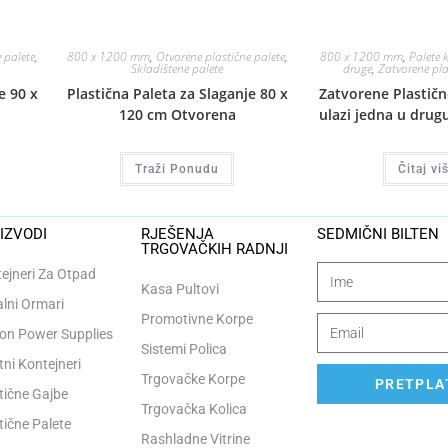
 palete
,
800 x 1200 mm
,
Otvorene plastične palete
,
800 x 1200 mm
,
Palete 
Skladištene palete
druge
,
Zatvorene pla
e 90 x
Plastična Paleta za Slaganje 80 x
Zatvorene Plastičn
120 cm Otvorena
ulazi jedna u drug
Traži Ponudu
Čitaj vi
IZVODI
RJEŠENJA
SEDMIČNI BILTEN
TRGOVAČKIH RADNJI
ejneri Za Otpad
Kasa Pultovi
lni Ormari
Promotivne Korpe
n Power Supplies
Sistemi Polica
tni Kontejneri
Trgovačke Korpe
PRETPLAT
tične Gajbe
Trgovačka Kolica
tične Palete
Rashladne Vitrine