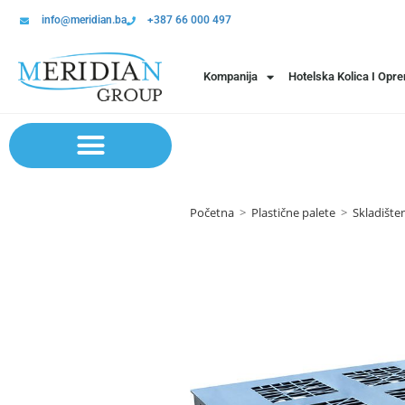
info@meridian.ba
+387 66 000 497
Kompanija
Hotelska Kolica I Opr
Sistem polica | Sistema regala
Početna
>
Plastične palete
>
Skladište