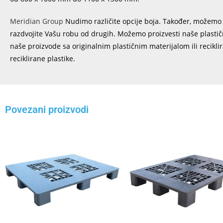
Meridian Group
Nudimo različite opcije boja. Također, možemo p
razdvojite Vašu robu od drugih. Možemo proizvesti naše plastičn
naše proizvode sa originalnim plastičnim materijalom ili recikli
reciklirane plastike.
Povezani proizvodi