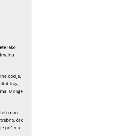
ete lako
simalnu
arne opcije.
ltat toga,
štima. Mnoge
šteti robu
otrebno, čak
je počinju