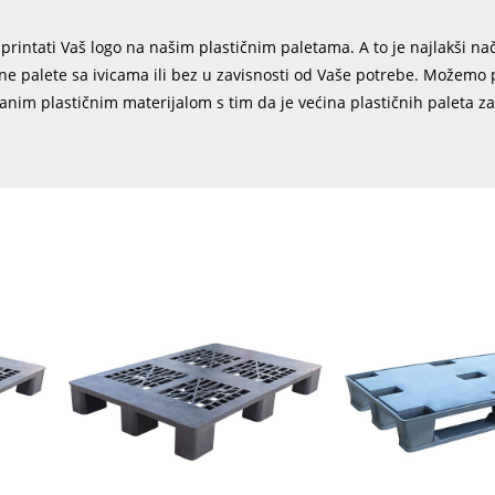
rintati Vaš logo na našim plastičnim paletama. A to je najlakši na
e palete sa ivicama ili bez u zavisnosti od Vaše potrebe. Možemo p
ranim plastičnim materijalom s tim da je većina plastičnih paleta z