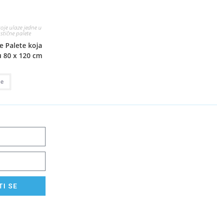
koje ulaze jedne u
stične palete
e Palete koja
u 80 x 120 cm
še
I SE