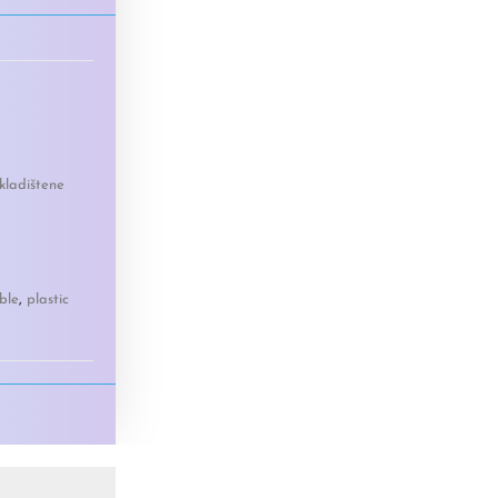
kladištene
ble
,
plastic