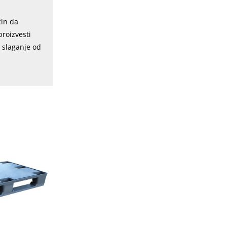
čin da
roizvesti
a slaganje od