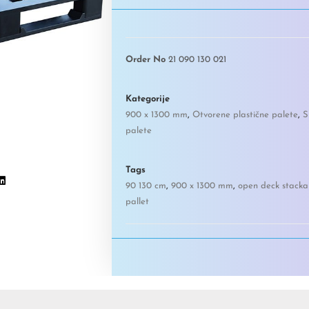
Order No
21 090 130 021
Kategorije
900 x 1300 mm
,
Otvorene plastične palete
,
S
palete
Tags
90 130 cm
,
900 x 1300 mm
,
open deck stacka
pallet