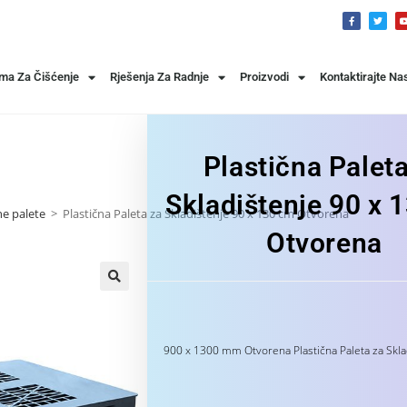
ema Za Čišćenje
Rješenja Za Radnje
Proizvodi
Kontaktirajte Na
Plastična Palet
Skladištenje 90 x 
ne palete
>
Plastična Paleta za Skladištenje 90 x 130 cm Otvorena
Otvorena
900 x 1300 mm Otvorena Plastična Paleta za Sklad