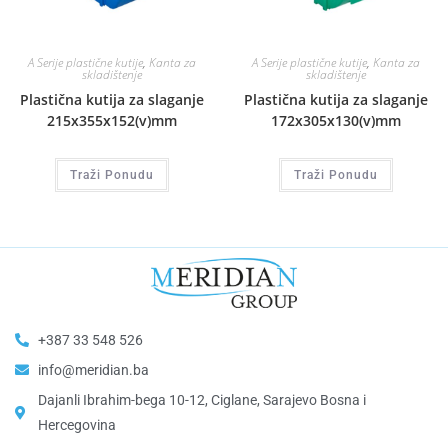
A Serije plastične kutije
,
Kanta za
A Serije plastične kutije
,
Kanta za
skladištenje
skladištenje
Plastična kutija za slaganje
Plastična kutija za slaganje
215x355x152(v)mm
172x305x130(v)mm
Traži Ponudu
Traži Ponudu
+387 33 548 526
info@meridian.ba
Dajanli Ibrahim-bega 10-12, Ciglane, Sarajevo Bosna i
Hercegovina​