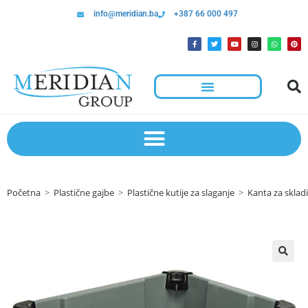
info@meridian.ba
+387 66 000 497
Početna
>
Plastične gajbe
>
Plastične kutije za slaganje
>
Kanta za sklad