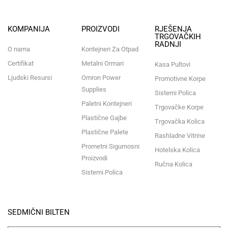
KOMPANIJA
PROIZVODI
RJEŠENJA
TRGOVAČKIH
RADNJI
O nama
Kontejneri Za Otpad
Certifikat
Metalni Ormari
Kasa Pultovi
Ljudski Resursi
Omron Power
Promotivne Korpe
Supplies
Sistemi Polica
Paletni Kontejneri
Trgovačke Korpe
Plastične Gajbe
Trgovačka Kolica
Plastične Palete
Rashladne Vitrine
Prometni Sigurnosni
Hotelska Kolica
Proizvodi
Ručna Kolica
Sistemi Polica
SEDMIČNI BILTEN