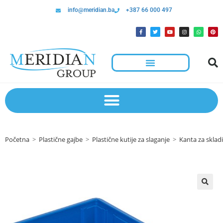
info@meridian.ba
+387 66 000 497
Početna
>
Plastične gajbe
>
Plastične kutije za slaganje
>
Kanta za sklad