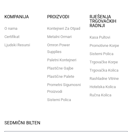
KOMPANIJA
PROIZVODI
RJEŠENJA
TRGOVAČKIH
RADNJI
O nama
Kontejneri Za Otpad
Certifikat
Metalni Ormari
Kasa Pultovi
Ljudski Resursi
Omron Power
Promotivne Korpe
Supplies
Sistemi Polica
Paletni Kontejneri
Trgovačke Korpe
Plastične Gajbe
Trgovačka Kolica
Plastične Palete
Rashladne Vitrine
Prometni Sigurnosni
Hotelska Kolica
Proizvodi
Ručna Kolica
Sistemi Polica
SEDMIČNI BILTEN