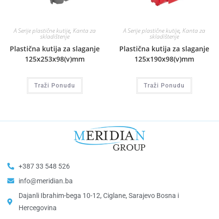
A Serije plastične kutije
,
Kanta za
A Serije plastične kutije
,
Kanta za
skladištenje
skladištenje
Plastična kutija za slaganje
Plastična kutija za slaganje
125x253x98(v)mm
125x190x98(v)mm
Traži Ponudu
Traži Ponudu
+387 33 548 526
info@meridian.ba
Dajanli Ibrahim-bega 10-12, Ciglane, Sarajevo Bosna i
Hercegovina​