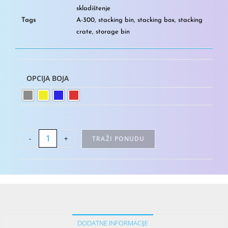
skladištenje
Tags
A-300
,
stacking bin
,
stacking box
,
stacking
crate
,
storage bin
OPCIJA BOJA
-
+
TRAŽI PONUDU
DODATNE INFORMACIJE