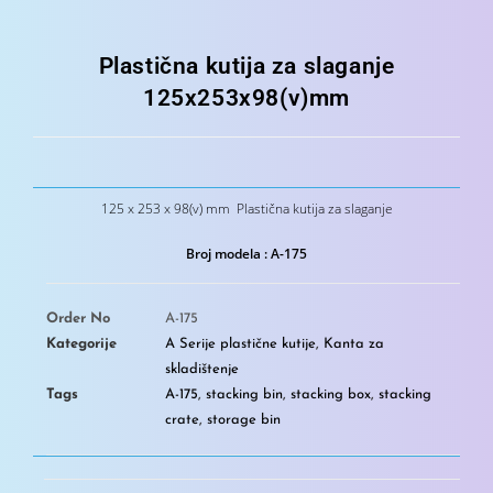
Plastična kutija za slaganje
125x253x98(v)mm
125 x 253 x 98(v) mm Plastična kutija za slaganje
Broj modela : A-175
Order No
A-175
Kategorije
A Serije plastične kutije
,
Kanta za
skladištenje
Tags
A-175
,
stacking bin
,
stacking box
,
stacking
crate
,
storage bin