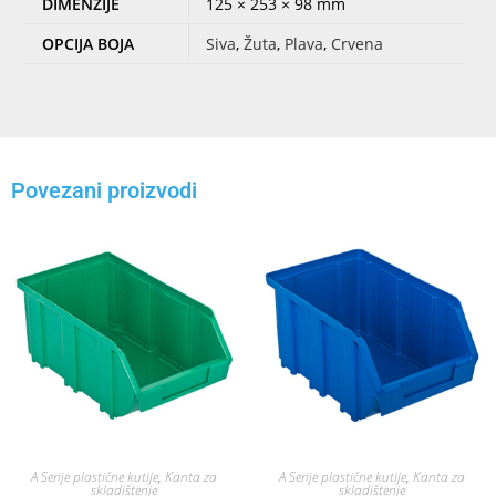
DIMENZIJE
125 × 253 × 98 mm
OPCIJA BOJA
Siva
,
Žuta
,
Plava
,
Crvena
Povezani proizvodi
A Serije plastične kutije
,
Kanta za
A Serije plastične kutije
,
Kanta za
skladištenje
skladištenje