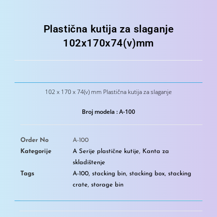
Plastična kutija za slaganje
102x170x74(v)mm
102 x 170 x 74(v) mm Plastična kutija za slaganje
Broj modela : A-100
Order No
A-100
Kategorije
A Serije plastične kutije
,
Kanta za
skladištenje
Tags
A-100
,
stacking bin
,
stacking box
,
stacking
crate
,
storage bin