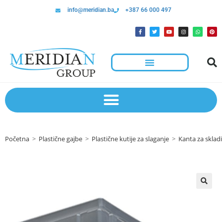
info@meridian.ba
+387 66 000 497
Početna
>
Plastične gajbe
>
Plastične kutije za slaganje
>
Kanta za sklad