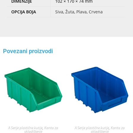
DIMENZIJE
102 × 170 × 74 mm
OPCIJA BOJA
Siva
,
Žuta
,
Plava
,
Crvena
Povezani proizvodi
A Serije plastične kutije
,
Kanta za
A Serije plastične kutije
,
Kanta za
skladištenje
skladištenje