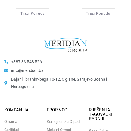
Traži Ponudu
Traži Ponudu
+387 33 548 526
info@meridian.ba
Dajanli Ibrahim-bega 10-12, Ciglane, Sarajevo Bosna i
Hercegovina​
KOMPANIJA
PROIZVODI
RJEŠENJA
TRGOVAČKIH
RADNJI
O nama
Kontejneri Za Otpad
Certifikat
Metalni Ormari
Kasa Pultovi