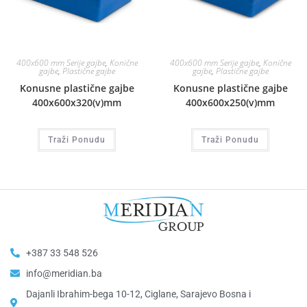
400x600 mm Serije gajbe
,
Konične
400x600 mm Serije gajbe
,
Konične
gajbe
,
Plastične gajbe
gajbe
,
Plastične gajbe
Konusne plastične gajbe
Konusne plastične gajbe
400x600x320(v)mm
400x600x250(v)mm
Traži Ponudu
Traži Ponudu
+387 33 548 526
info@meridian.ba
Dajanli Ibrahim-bega 10-12, Ciglane, Sarajevo Bosna i