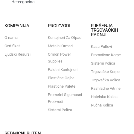
Hercegovina​
KOMPANIJA
PROIZVODI
RJEŠENJA
TRGOVAČKIH
RADNJI
O nama
Kontejneri Za Otpad
Certifikat
Metalni Ormari
Kasa Pultovi
Ljudski Resursi
Omron Power
Promotivne Korpe
Supplies
Sistemi Polica
Paletni Kontejneri
Trgovačke Korpe
Plastične Gajbe
Trgovačka Kolica
Plastične Palete
Rashladne Vitrine
Prometni Sigurnosni
Hotelska Kolica
Proizvodi
Ručna Kolica
Sistemi Polica
SEDMIČNI BILTEN