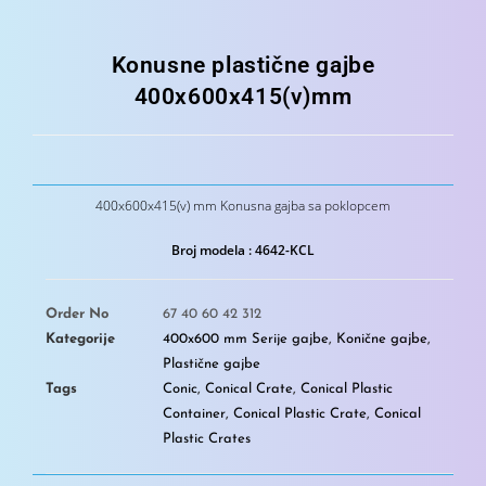
Konusne plastične gajbe
400x600x415(v)mm
400x600x415(v) mm Konusna gajba sa poklopcem
Broj modela :
4642-KCL
Order No
67 40 60 42 312
Kategorije
400x600 mm Serije gajbe
,
Konične gajbe
,
Plastične gajbe
Tags
Conic
,
Conical Crate
,
Conical Plastic
Container
,
Conical Plastic Crate
,
Conical
Plastic Crates