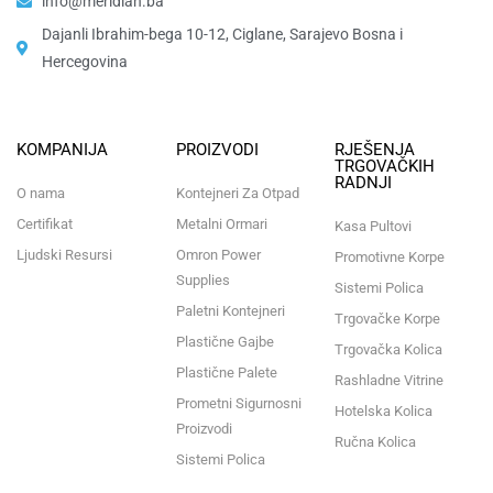
info@meridian.ba
Dajanli Ibrahim-bega 10-12, Ciglane, Sarajevo Bosna i
Hercegovina​
KOMPANIJA
PROIZVODI
RJEŠENJA
TRGOVAČKIH
RADNJI
O nama
Kontejneri Za Otpad
Certifikat
Metalni Ormari
Kasa Pultovi
Ljudski Resursi
Omron Power
Promotivne Korpe
Supplies
Sistemi Polica
Paletni Kontejneri
Trgovačke Korpe
Plastične Gajbe
Trgovačka Kolica
Plastične Palete
Rashladne Vitrine
Prometni Sigurnosni
Hotelska Kolica
Proizvodi
Ručna Kolica
Sistemi Polica