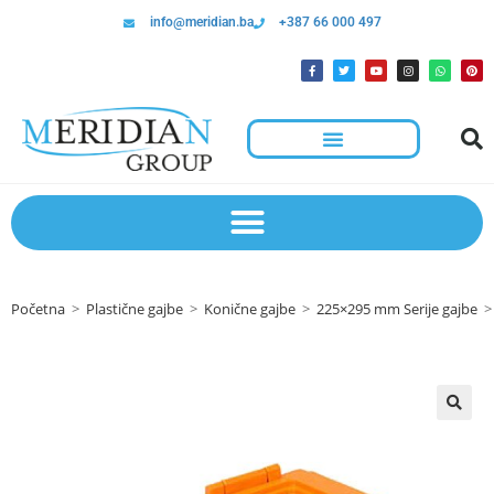
info@meridian.ba
+387 66 000 497
Početna
>
Plastične gajbe
>
Konične gajbe
>
225×295 mm Serije gajbe
>