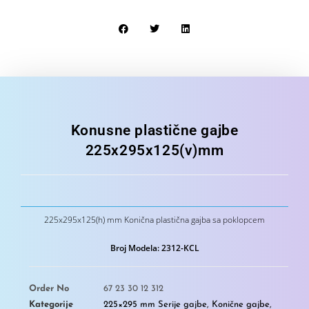
Konusne plastične gajbe
225x295x125(v)mm
225x295x125(h) mm Konična plastična gajba sa poklopcem
Broj Modela: 2312-KCL
Order No
67 23 30 12 312
Kategorije
225×295 mm Serije gajbe
,
Konične gajbe
,