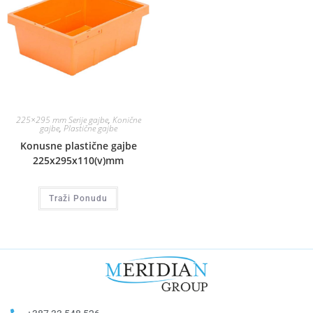
225×295 mm Serije gajbe
,
Konične
gajbe
,
Plastične gajbe
Konusne plastične gajbe
225x295x110(v)mm
Traži Ponudu