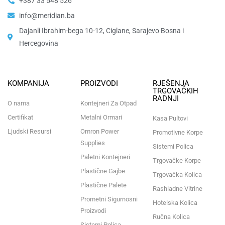
+387 33 548 526
info@meridian.ba
Dajanli Ibrahim-bega 10-12, Ciglane, Sarajevo Bosna i
Hercegovina​
KOMPANIJA
PROIZVODI
RJEŠENJA
TRGOVAČKIH
RADNJI
O nama
Kontejneri Za Otpad
Certifikat
Metalni Ormari
Kasa Pultovi
Ljudski Resursi
Omron Power
Promotivne Korpe
Supplies
Sistemi Polica
Paletni Kontejneri
Trgovačke Korpe
Plastične Gajbe
Trgovačka Kolica
Plastične Palete
Rashladne Vitrine
Prometni Sigurnosni
Hotelska Kolica
Proizvodi
Ručna Kolica
Sistemi Polica