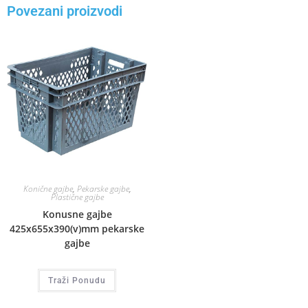
Povezani proizvodi
Konične gajbe
,
Pekarske gajbe
,
Plastične gajbe
Konusne gajbe
425x655x390(v)mm pekarske
gajbe
Traži Ponudu