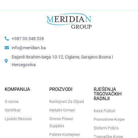
+387 33 548 526
info@meridian.ba
Dajanli Ibrahim-bega 10-12, Ciglane, Sarajevo Bosna i
Hercegovina​
KOMPANIJA
PROIZVODI
RJEŠENJA
TRGOVAČKIH
RADNJI
O nama
Kontejneri Za Otpad
Certifikat
Metalni Ormari
Kasa Pultovi
Ljudski Resursi
Omron Power
Promotivne Korpe
Supplies
Sistemi Polica
Paletni Kontejneri
Trgovačke Korpe