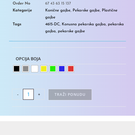
Order No
67 43 63 15 137
Kategorije
Konične gajbe
,
Pekarske gajbe
,
Plastične
gajbe
Tags
4615-DC
,
Konusna pekarska gajba
,
pekarska
gajba
,
pekarske gajbe
OPCIJA BOJA
-
+
TRAŽI PONUDU