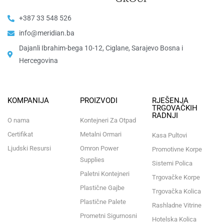
+387 33 548 526
info@meridian.ba
Dajanli Ibrahim-bega 10-12, Ciglane, Sarajevo Bosna i
Hercegovina​
KOMPANIJA
PROIZVODI
RJEŠENJA
TRGOVAČKIH
RADNJI
O nama
Kontejneri Za Otpad
Certifikat
Metalni Ormari
Kasa Pultovi
Ljudski Resursi
Omron Power
Promotivne Korpe
Supplies
Sistemi Polica
Paletni Kontejneri
Trgovačke Korpe
Plastične Gajbe
Trgovačka Kolica
Plastične Palete
Rashladne Vitrine
Prometni Sigurnosni
Hotelska Kolica