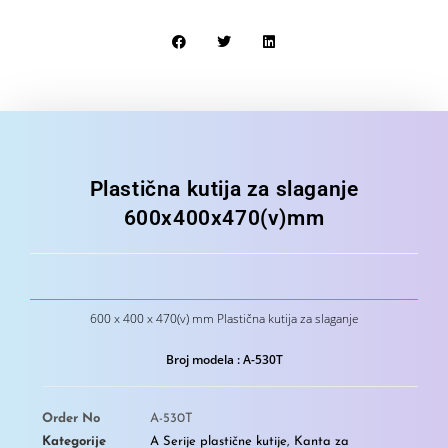
Plastična kutija za slaganje
600x400x470(v)mm
600 x 400 x 470(v) mm Plastična kutija za slaganje
Broj modela : A-530T
Order No
A-530T
Kategorije
A Serije plastične kutije
,
Kanta za