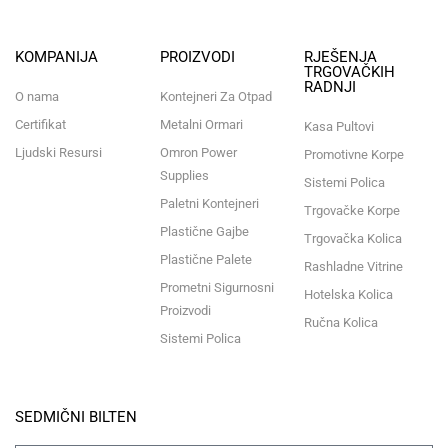
KOMPANIJA
PROIZVODI
RJEŠENJA
TRGOVAČKIH
RADNJI
O nama
Kontejneri Za Otpad
Certifikat
Metalni Ormari
Kasa Pultovi
Ljudski Resursi
Omron Power
Promotivne Korpe
Supplies
Sistemi Polica
Paletni Kontejneri
Trgovačke Korpe
Plastične Gajbe
Trgovačka Kolica
Plastične Palete
Rashladne Vitrine
Prometni Sigurnosni
Hotelska Kolica
Proizvodi
Ručna Kolica
Sistemi Polica
SEDMIČNI BILTEN