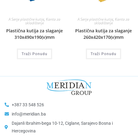
A Serije plastične kutije
,
Kanta za
A Serije plastične kutije
,
Kanta za
skladištenje
skladištenje
Plastična kutija za slaganje
Plastična kutija za slaganje
310x490x190(v)mm
260x420x170(v)mm
Traži Ponudu
Traži Ponudu
+387 33 548 526
info@meridian.ba
Dajanli Ibrahim-bega 10-12, Ciglane, Sarajevo Bosna i
Hercegovina​