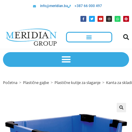
info@meridian.ba
+387 66 000 497
Početna
>
Plastične gajbe
>
Plastične kutije za slaganje
>
Kanta za sklad