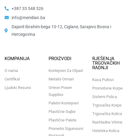
+387 33 548 526
info@meridian.ba
Dajanli Ibrahim-bega 10-12, Ciglane, Sarajevo Bosna i
Hercegovina​
KOMPANIJA
PROIZVODI
RJEŠENJA
TRGOVAČKIH
RADNJI
O nama
Kontejneri Za Otpad
Certifikat
Metalni Ormari
Kasa Pultovi
Ljudski Resursi
Omron Power
Promotivne Korpe
Supplies
Sistemi Polica
Paletni Kontejneri
Trgovačke Korpe
Plastične Gajbe
Trgovačka Kolica
Plastične Palete
Rashladne Vitrine
Prometni Sigurnosni
Hotelska Kolica
Proizvodi