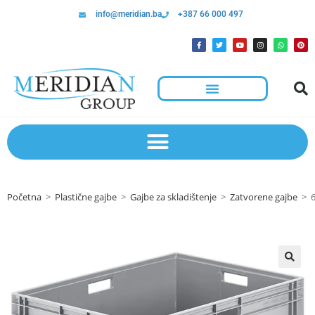
info@meridian.ba
+387 66 000 497
Početna
>
Plastične gajbe
>
Gajbe za skladištenje
>
Zatvorene gajbe
>