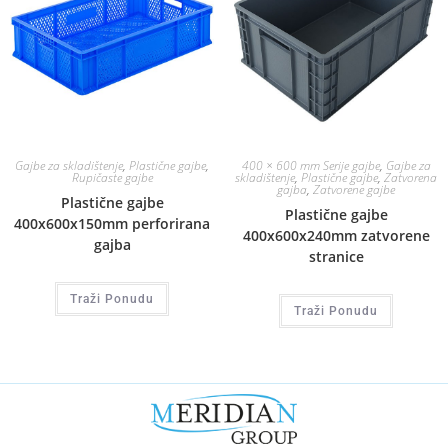
Gajbe za skladištenje
,
Plastične gajbe
,
400 × 600 mm Serije gajbe
,
Gajbe za
Rupičaste gajbe
skladištenje
,
Plastične gajbe
,
Zatvorena
gajba
,
Zatvorene gajbe
Plastične gajbe
Plastične gajbe
400x600x150mm perforirana
400x600x240mm zatvorene
gajba
stranice
Traži Ponudu
Traži Ponudu