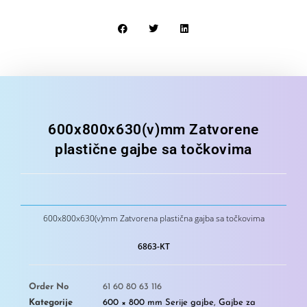
600x800x630(v)mm Zatvorene
plastične gajbe sa točkovima
600x800x630(v)mm Zatvorena plastična gajba sa točkovima
6863-KT
Order No
61 60 80 63 116
Kategorije
600 × 800 mm Serije gajbe
,
Gajbe za