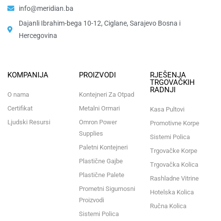
info@meridian.ba
Dajanli Ibrahim-bega 10-12, Ciglane, Sarajevo Bosna i
Hercegovina​
KOMPANIJA
PROIZVODI
RJEŠENJA
TRGOVAČKIH
RADNJI
O nama
Kontejneri Za Otpad
Certifikat
Metalni Ormari
Kasa Pultovi
Ljudski Resursi
Omron Power
Promotivne Korpe
Supplies
Sistemi Polica
Paletni Kontejneri
Trgovačke Korpe
Plastične Gajbe
Trgovačka Kolica
Plastične Palete
Rashladne Vitrine
Prometni Sigurnosni
Hotelska Kolica
Proizvodi
Ručna Kolica
Sistemi Polica