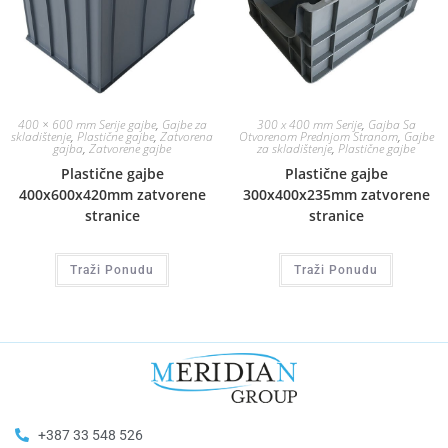
400 × 600 mm Serije gajbe
,
Gajbe za
300 x 400 mm Serije
,
Gajba Sa
skladištenje
,
Plastične gajbe
,
Zatvorena
Otvorenom Prednjom Stranom
,
Gajbe
gajba
,
Zatvorene gajbe
za skladištenje
,
Plastične gajbe
Plastične gajbe
Plastične gajbe
400x600x420mm zatvorene
300x400x235mm zatvorene
stranice
stranice
Traži Ponudu
Traži Ponudu
+387 33 548 526