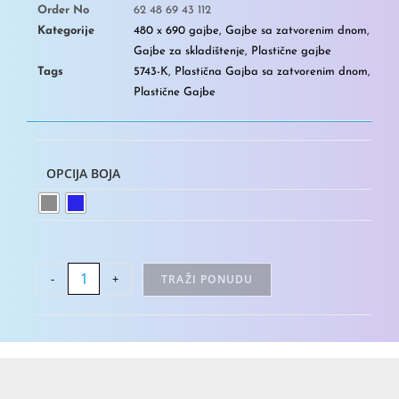
Order No
62 48 69 43 112
Kategorije
480 x 690 gajbe
,
Gajbe sa zatvorenim dnom
,
Gajbe za skladištenje
,
Plastične gajbe
Tags
5743-K
,
Plastična Gajba sa zatvorenim dnom
,
Plastične Gajbe
OPCIJA BOJA
-
+
TRAŽI PONUDU