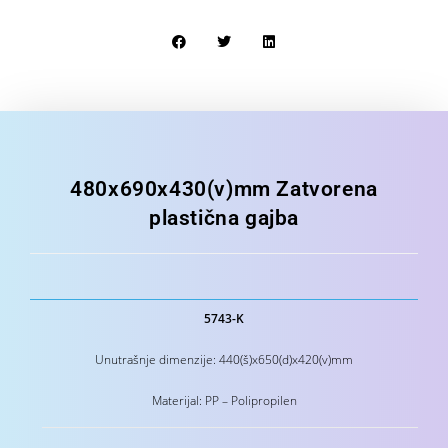
480x690x430(v)mm Zatvorena
plastična gajba
5743-K
Unutrašnje dimenzije: 440(š)x650(d)x420(v)mm
Materijal: PP – Polipropilen