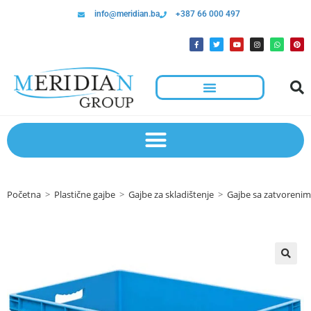
info@meridian.ba
+387 66 000 497
Početna
>
Plastične gajbe
>
Gajbe za skladištenje
>
Gajbe sa zatvoreni