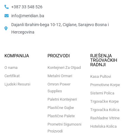
+387 33 548 526
info@meridian.ba
Dajanli Ibrahim-bega 10-12, Ciglane, Sarajevo Bosna i
Hercegovina​
KOMPANIJA
PROIZVODI
RJEŠENJA
TRGOVAČKIH
RADNJI
O nama
Kontejneri Za Otpad
Certifikat
Metalni Ormari
Kasa Pultovi
Ljudski Resursi
Omron Power
Promotivne Korpe
Supplies
Sistemi Polica
Paletni Kontejneri
Trgovačke Korpe
Plastične Gajbe
Trgovačka Kolica
Plastične Palete
Rashladne Vitrine
Prometni Sigurnosni
Hotelska Kolica
Proizvodi