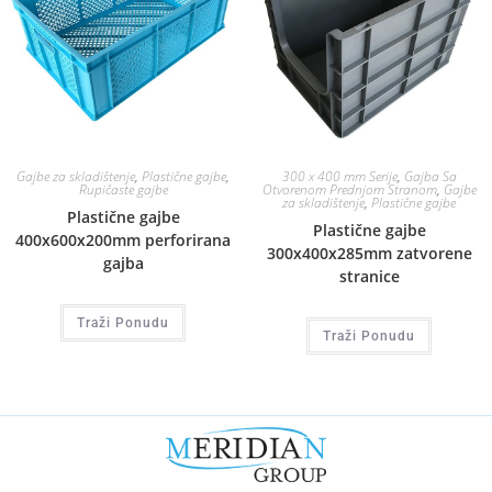
Gajbe za skladištenje
,
Plastične gajbe
,
300 x 400 mm Serije
,
Gajba Sa
Rupičaste gajbe
Otvorenom Prednjom Stranom
,
Gajbe
za skladištenje
,
Plastične gajbe
Plastične gajbe
Plastične gajbe
400x600x200mm perforirana
300x400x285mm zatvorene
gajba
stranice
Traži Ponudu
Traži Ponudu