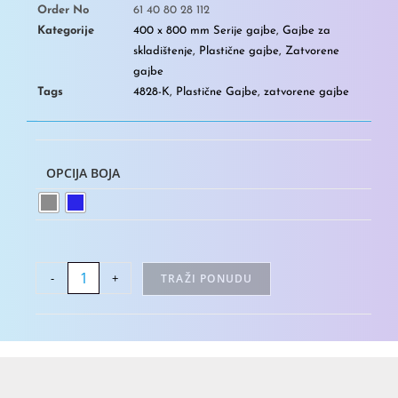
Order No
61 40 80 28 112
Kategorije
400 x 800 mm Serije gajbe
,
Gajbe za
skladištenje
,
Plastične gajbe
,
Zatvorene
gajbe
Tags
4828-K
,
Plastične Gajbe
,
zatvorene gajbe
OPCIJA BOJA
-
+
TRAŽI PONUDU