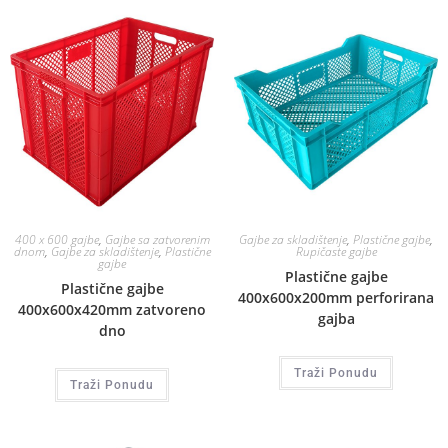
400 x 600 gajbe
,
Gajbe sa zatvorenim
Gajbe za skladištenje
,
Plastične gajbe
,
dnom
,
Gajbe za skladištenje
,
Plastične
Rupičaste gajbe
gajbe
Plastične gajbe
Plastične gajbe
400x600x200mm perforirana
400x600x420mm zatvoreno
gajba
dno
Traži Ponudu
Traži Ponudu