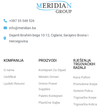
+387 33 548 526
info@meridian.ba
Dajanli Ibrahim-bega 10-12, Ciglane, Sarajevo Bosna i
Hercegovina​
KOMPANIJA
PROIZVODI
RJEŠENJA
TRGOVAČKIH
RADNJI
O nama
Kontejneri Za Otpad
Certifikat
Metalni Ormari
Kasa Pultovi
Ljudski Resursi
Omron Power
Promotivne Korpe
Supplies
Sistemi Polica
Paletni Kontejneri
Trgovačke Korpe
Plastične Gajbe
Trgovačka Kolica