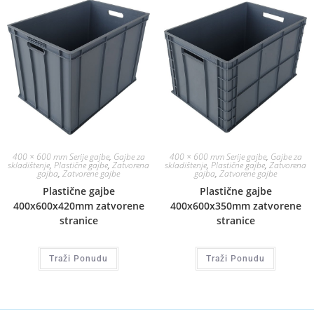
400 × 600 mm Serije gajbe
,
Gajbe za
400 × 600 mm Serije gajbe
,
Gajbe za
skladištenje
,
Plastične gajbe
,
Zatvorena
skladištenje
,
Plastične gajbe
,
Zatvorena
gajba
,
Zatvorene gajbe
gajba
,
Zatvorene gajbe
Plastične gajbe
Plastične gajbe
400x600x420mm zatvorene
400x600x350mm zatvorene
stranice
stranice
Traži Ponudu
Traži Ponudu