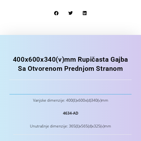
400x600x340(v)mm Rupičasta Gajba
Sa Otvorenom Prednjom Stranom
Vanjske dimenzije: 400(š)x600x(d)340(v)mm
4634-AD
Unutrašnje dimenzije: 365(š)x565(d)x325(v)mm