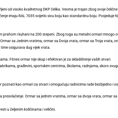
jeni od visoko kvalitetnog DKP čelika. Veoma je trajan zbog svoje čelične 
ačenje imaju RAL 7035 svijetlo sivu boju kao standardnu boju. Posjeduje 
kim prahom i kuhani na 200 stepeni. Zbog toga su metalni ormari mnogo otp
Ormar sa Jednim vratima, ormar sa Dvoja vrata, ormar sa Troja vrata, orm
 time osigurava dug vijek vrata.
ama. Fitnes ormar nije skup i efektivan je za skladištenje vaših stvari.
fabrikama, građevini, sportskim centrima, školama, radnjama, skoro svugdj
er poznati kao ormari za stvari i omogućuju radnicima rade bezbjedno i o
 presvlačenje. Ormar sa jednim vratima, ormar sa dvoja vrata, ormar sa t
sti u željenim količinama i veličini.