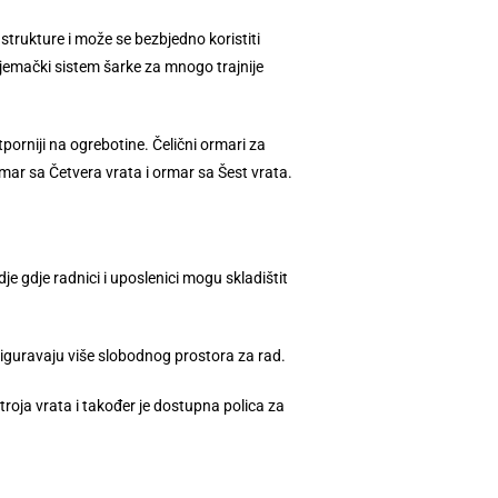
strukture i može se bezbjedno koristiti
Njemački sistem šarke za mnogo trajnije
orniji na ogrebotine. Čelični ormari za
ar sa Četvera vrata i ormar sa Šest vrata.
e gdje radnici i uposlenici mogu skladištit
siguravaju više slobodnog prostora za rad.
roja vrata i također je dostupna polica za