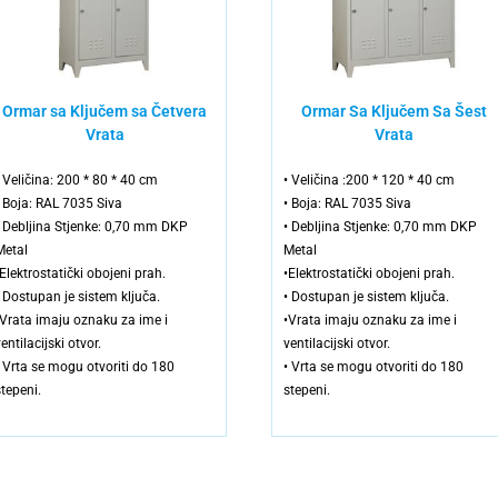
Ormar sa Ključem sa Četvera
Ormar Sa Ključem Sa Šest
Vrata
Vrata
• Veličina: 200 * 80 * 40 cm
• Veličina :200 * 120 * 40 cm
• Boja: RAL 7035 Siva
• Boja: RAL 7035 Siva
• Debljina Stjenke: 0,70 mm DKP
• Debljina Stjenke: 0,70 mm DKP
Metal
Metal
•Elektrostatički obojeni prah.
•Elektrostatički obojeni prah.
• Dostupan je sistem ključa.
• Dostupan je sistem ključa.
•Vrata imaju oznaku za ime i
•Vrata imaju oznaku za ime i
entilacijski otvor.
ventilacijski otvor.
• Vrta se mogu otvoriti do 180
• Vrta se mogu otvoriti do 180
stepeni.
stepeni.