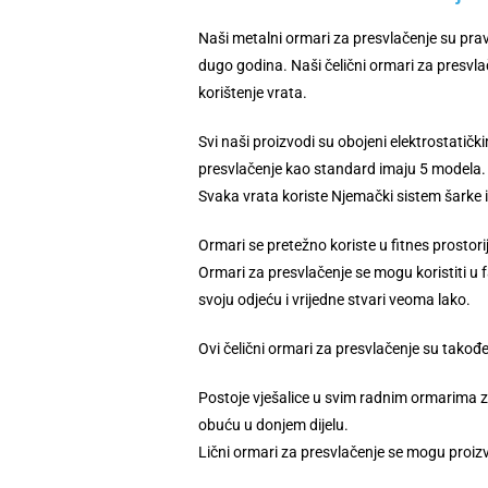
Naši metalni ormari za presvlačenje su pravl
dugo godina. Naši čelični ormari za presvl
korištenje vrata.
Svi naši proizvodi su obojeni elektrostatič
presvlačenje kao standard imaju 5 modela. 
Svaka vrata koriste Njemački sistem šarke i
Ormari se pretežno koriste u fitnes prostorij
Ormari za presvlačenje se mogu koristiti u 
svoju odjeću i vrijedne stvari veoma lako.
Ovi čelični ormari za presvlačenje su takođ
Postoje vješalice u svim radnim ormarima za
obuću u donjem dijelu.
Lični ormari za presvlačenje se mogu proizve