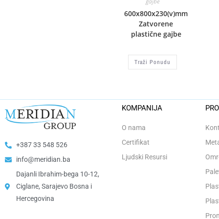
gajbe
600x800x230(v)mm
Zatvorene
plastične gajbe
Traži Ponudu
KOMPANIJA
PRO
O nama
Kont
Certifikat
Meta
+387 33 548 526
Ljudski Resursi
Omro
info@meridian.ba
Pale
Dajanli Ibrahim-bega 10-12,
Ciglane, Sarajevo Bosna i
Plas
Hercegovina​
Plas
Prom