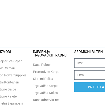
IZVODI
RJEŠENJA
SEDMIČNI BILTEN
TRGOVAČKIH RADNJI
ejneri Za Otpad
Kasa Pultovi
lni Ormari
Promotivne Korpe
n Power Supplies
Sistemi Polica
tni Kontejneri
Trgovačke Korpe
PRETPLAT
tične Gajbe
Trgovačka Kolica
tične Palete
Rashladne Vitrine
etni Sigurnosni