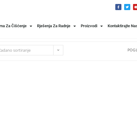
ema Za Čišćenje
Rješenja Za Radnje
Proizvodi
Kontaktirajte Na
Zadano sortiranje
POGL