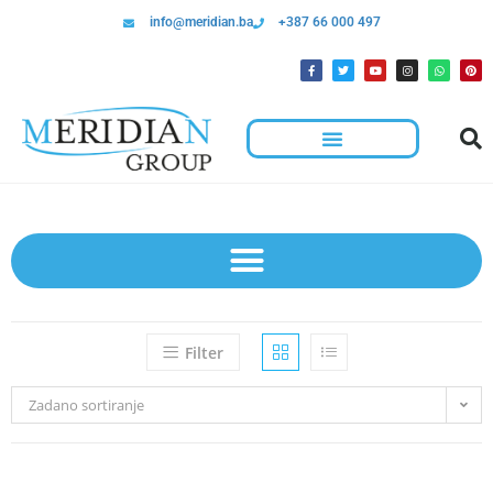
info@meridian.ba
+387 66 000 497
Hotelska Kolica I Oprema Za Čišćenje
Filter
Zadano sortiranje