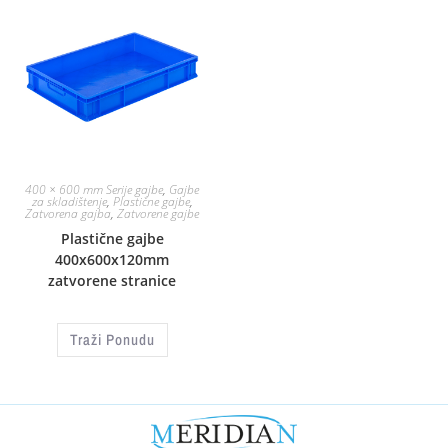
400 × 600 mm Serije gajbe
,
Gajbe
za skladištenje
,
Plastične gajbe
,
Zatvorena gajba
,
Zatvorene gajbe
Plastične gajbe
400x600x120mm
zatvorene stranice
Traži Ponudu