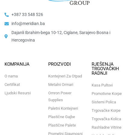
+387 33 548 526
info@meridian.ba
Dajanli Ibrahim-bega 10-12, Ciglane, Sarajevo Bosna i
Hercegovina​
KOMPANIJA
PROIZVODI
RJEŠENJA
TRGOVAČKIH
RADNJI
O nama
Kontejneri Za Otpad
Certifikat
Metalni Ormari
Kasa Pultovi
Ljudski Resursi
Omron Power
Promotivne Korpe
Supplies
Sistemi Polica
Paletni Kontejneri
Trgovačke Korpe
Plastične Gajbe
Trgovačka Kolica
Plastične Palete
Rashladne Vitrine
Prometni Sigurnosni