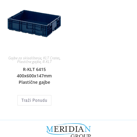
Gajbe za skladištenje
,
KLT Crates
,
Plastične gajbe
,
R-KLT
R-KLT 6415
400x600x147mm
Plastične gajbe
Traži Ponudu