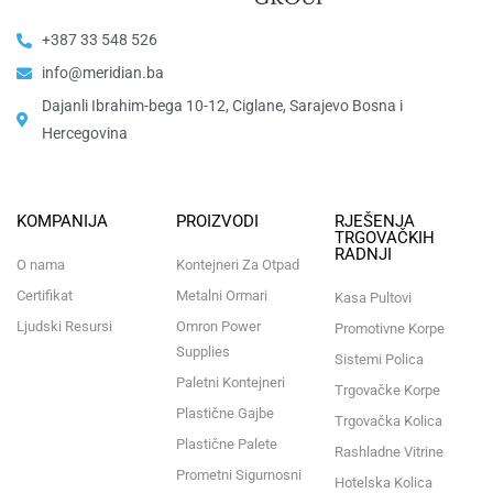
+387 33 548 526
info@meridian.ba
Dajanli Ibrahim-bega 10-12, Ciglane, Sarajevo Bosna i
Hercegovina​
KOMPANIJA
PROIZVODI
RJEŠENJA
TRGOVAČKIH
RADNJI
O nama
Kontejneri Za Otpad
Certifikat
Metalni Ormari
Kasa Pultovi
Ljudski Resursi
Omron Power
Promotivne Korpe
Supplies
Sistemi Polica
Paletni Kontejneri
Trgovačke Korpe
Plastične Gajbe
Trgovačka Kolica
Plastične Palete
Rashladne Vitrine
Prometni Sigurnosni
Hotelska Kolica