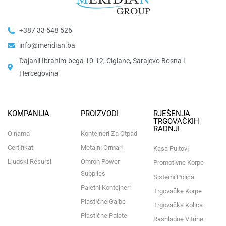
+387 33 548 526
info@meridian.ba
Dajanli Ibrahim-bega 10-12, Ciglane, Sarajevo Bosna i
Hercegovina​
KOMPANIJA
PROIZVODI
RJEŠENJA
TRGOVAČKIH
RADNJI
O nama
Kontejneri Za Otpad
Certifikat
Metalni Ormari
Kasa Pultovi
Ljudski Resursi
Omron Power
Promotivne Korpe
Supplies
Sistemi Polica
Paletni Kontejneri
Trgovačke Korpe
Plastične Gajbe
Trgovačka Kolica
Plastične Palete
Rashladne Vitrine