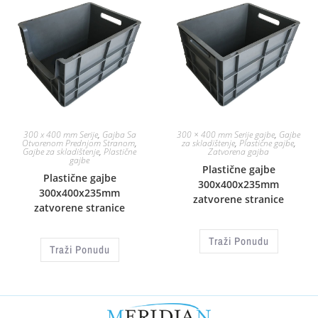
300 x 400 mm Serije
,
Gajba Sa
300 × 400 mm Serije gajbe
,
Gajbe
Otvorenom Prednjom Stranom
,
za skladištenje
,
Plastične gajbe
,
Gajbe za skladištenje
,
Plastične
Zatvorena gajba
gajbe
Plastične gajbe
Plastične gajbe
300x400x235mm
300x400x235mm
zatvorene stranice
zatvorene stranice
Traži Ponudu
Traži Ponudu