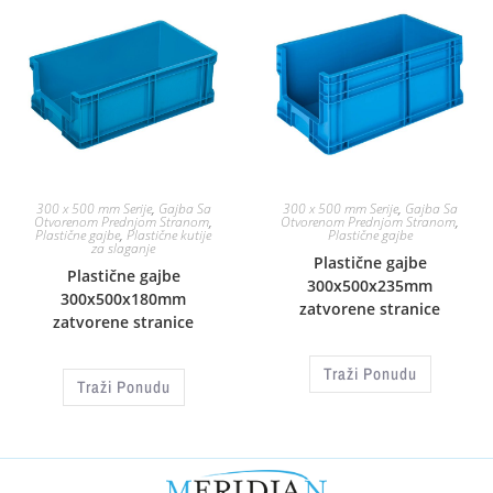
300 x 500 mm Serije
,
Gajba Sa
300 x 500 mm Serije
,
Gajba Sa
Otvorenom Prednjom Stranom
,
Otvorenom Prednjom Stranom
,
Plastične gajbe
,
Plastične kutije
Plastične gajbe
za slaganje
Plastične gajbe
Plastične gajbe
300x500x235mm
300x500x180mm
zatvorene stranice
zatvorene stranice
Traži Ponudu
Traži Ponudu