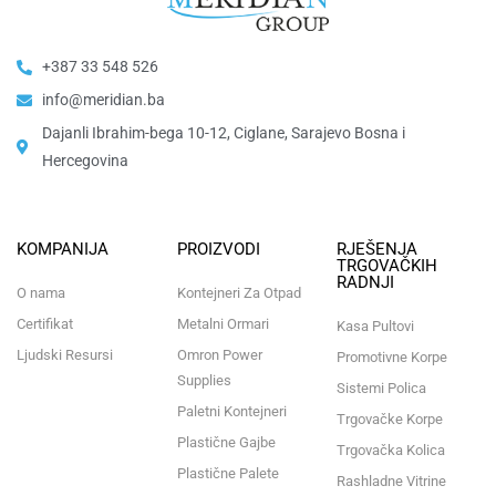
+387 33 548 526
info@meridian.ba
Dajanli Ibrahim-bega 10-12, Ciglane, Sarajevo Bosna i
Hercegovina​
KOMPANIJA
PROIZVODI
RJEŠENJA
TRGOVAČKIH
RADNJI
O nama
Kontejneri Za Otpad
Certifikat
Metalni Ormari
Kasa Pultovi
Ljudski Resursi
Omron Power
Promotivne Korpe
Supplies
Sistemi Polica
Paletni Kontejneri
Trgovačke Korpe
Plastične Gajbe
Trgovačka Kolica
Plastične Palete
Rashladne Vitrine