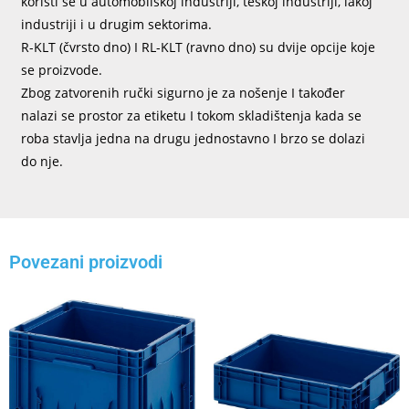
koristi se u automobilskoj industriji, teškoj industriji, lakoj
industriji i u drugim sektorima.
R-KLT (čvrsto dno) I RL-KLT (ravno dno) su dvije opcije koje
se proizvode.
Zbog zatvorenih ručki sigurno je za nošenje I također
nalazi se prostor za etiketu I tokom skladištenja kada se
roba stavlja jedna na drugu jednostavno I brzo se dolazi
do nje.
Povezani proizvodi