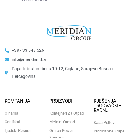
+387 33 548 526
info@meridian.ba
Dajanli Ibrahim-bega 10-12, Ciglane, Sarajevo Bosna i
Hercegovina​
KOMPANIJA
PROIZVODI
RJEŠENJA
TRGOVAČKIH
RADNJI
O nama
Kontejneri Za Otpad
Certifikat
Metalni Ormari
Kasa Pultovi
Ljudski Resursi
Omron Power
Promotivne Korpe
Supplies