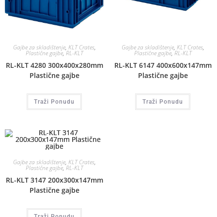
Gajbe za skladištenje
,
KLT Crates
,
Gajbe za skladištenje
,
KLT Crates
,
Plastične gajbe
,
RL-KLT
Plastične gajbe
,
RL-KLT
RL-KLT 4280 300x400x280mm
RL-KLT 6147 400x600x147mm
Plastične gajbe
Plastične gajbe
Traži Ponudu
Traži Ponudu
Gajbe za skladištenje
,
KLT Crates
,
Plastične gajbe
,
RL-KLT
RL-KLT 3147 200x300x147mm
Plastične gajbe
Traži Ponudu