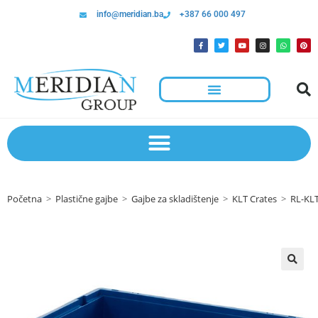
info@meridian.ba
+387 66 000 497
Početna
>
Plastične gajbe
>
Gajbe za skladištenje
>
KLT Crates
>
RL-KL
🔍