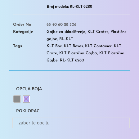
Broj modela:
RL-KLT 6280
Order No
65 40 60 28 306
Kategorije
Gajbe za skladištenje
,
KLT Crates
,
Plastične
gajbe
,
RL-KLT
Tags
KLT Box
,
KLT Boxes
,
KLT Container
,
KLT
Crate
,
KLT Plastična Gajba
,
KLT Plastične
Gajbe
,
RL-KLT 6280
OPCIJA BOJA
POKLOPAC
Izaberite opciju