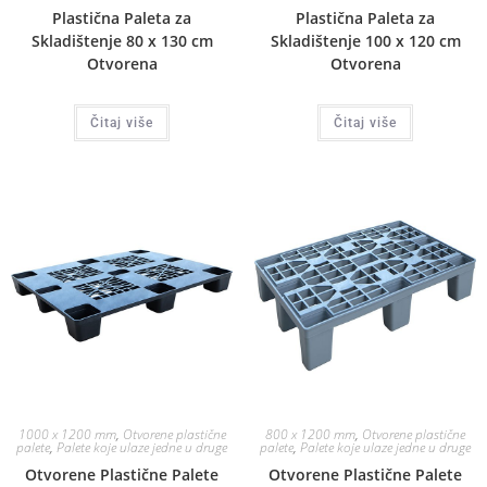
Plastična Paleta za
Plastična Paleta za
Skladištenje 80 x 130 cm
Skladištenje 100 x 120 cm
Otvorena
Otvorena
Čitaj više
Čitaj više
1000 x 1200 mm
,
Otvorene plastične
800 x 1200 mm
,
Otvorene plastične
palete
,
Palete koje ulaze jedne u druge
palete
,
Palete koje ulaze jedne u druge
Otvorene Plastične Palete
Otvorene Plastične Palete