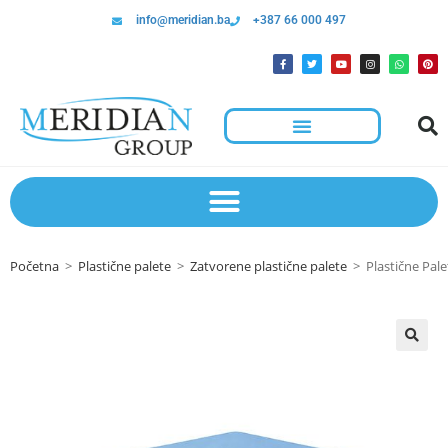
info@meridian.ba
+387 66 000 497
Početna
>
Plastične palete
>
Zatvorene plastične palete
>
Plastične Pal