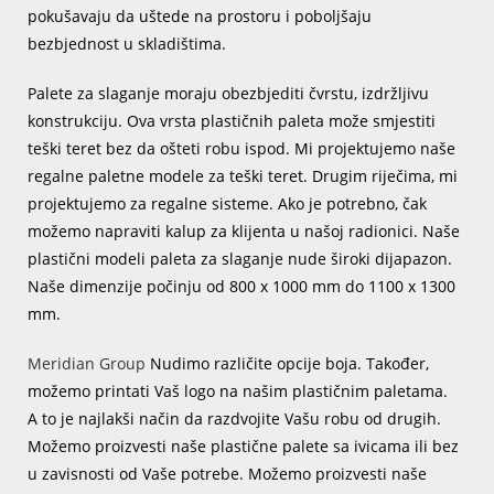
pokušavaju da uštede na prostoru i poboljšaju
bezbjednost u skladištima.
Palete za slaganje moraju obezbjediti čvrstu, izdržljivu
konstrukciju. Ova vrsta plastičnih paleta može smjestiti
teški teret bez da ošteti robu ispod. Mi projektujemo naše
regalne paletne modele za teški teret. Drugim riječima, mi
projektujemo za regalne sisteme. Ako je potrebno, čak
možemo napraviti kalup za klijenta u našoj radionici. Naše
plastični modeli paleta za slaganje nude široki dijapazon.
Naše dimenzije počinju od 800 x 1000 mm do 1100 x 1300
mm.
Meridian Group
Nudimo različite opcije boja. Također,
možemo printati Vaš logo na našim plastičnim paletama.
A to je najlakši način da razdvojite Vašu robu od drugih.
Možemo proizvesti naše plastične palete sa ivicama ili bez
u zavisnosti od Vaše potrebe. Možemo proizvesti naše