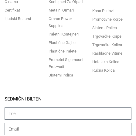
O nama
Kontejneri Za Otpad
Certifikat
Metalni Ormari
Kasa Pultovi
Ljudski Resursi
Omron Power
Promotivne Korpe
Supplies
Sistemi Polica
Paletni Kontejneri
Trgovačke Korpe
Plastične Gajbe
Trgovačka Kolica
Plastične Palete
Rashladne Vitrine
Prometni Sigurnosni
Hotelska Kolica
Proizvodi
Ručna Kolica
Sistemi Polica
SEDMIČNI BILTEN