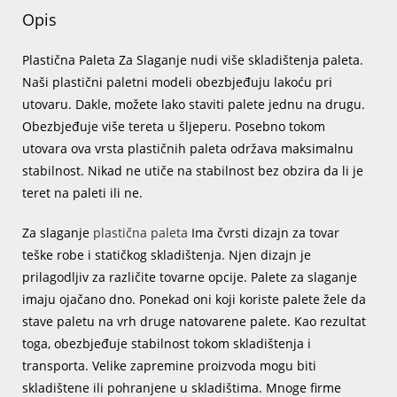
Opis
Plastična Paleta Za Slaganje nudi više skladištenja paleta.
Naši plastični paletni modeli obezbjeđuju lakoću pri
utovaru. Dakle, možete lako staviti palete jednu na drugu.
Obezbjeđuje više tereta u šljeperu. Posebno tokom
utovara ova vrsta plastičnih paleta održava maksimalnu
stabilnost. Nikad ne utiče na stabilnost bez obzira da li je
teret na paleti ili ne.
Za slaganje
plastična paleta
Ima čvrsti dizajn za tovar
teške robe i statičkog skladištenja. Njen dizajn je
prilagodljiv za različite tovarne opcije. Palete za slaganje
imaju ojačano dno. Ponekad oni koji koriste palete žele da
stave paletu na vrh druge natovarene palete. Kao rezultat
toga, obezbjeđuje stabilnost tokom skladištenja i
transporta. Velike zapremine proizvoda mogu biti
skladištene ili pohranjene u skladištima. Mnoge firme