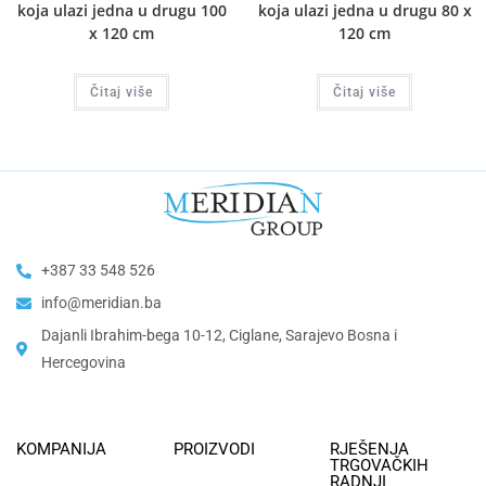
koja ulazi jedna u drugu 100
koja ulazi jedna u drugu 80 x
x 120 cm
120 cm
Čitaj više
Čitaj više
+387 33 548 526
info@meridian.ba
Dajanli Ibrahim-bega 10-12, Ciglane, Sarajevo Bosna i
Hercegovina​
KOMPANIJA
PROIZVODI
RJEŠENJA
TRGOVAČKIH
RADNJI