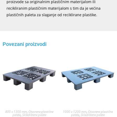
proizvode sa originalnim plastičnim materijalom ili
recikliranim plastičnim materijalom s tim da je većina
plastičnih paleta za slaganje od reciklirane plastike.
Povezani proizvodi
800 x 1300 mm
,
Otvorene plastične
1000 x 1200 mm
,
Otvorene plastične
palete
,
Skladištene palete
palete
,
Skladištene palete