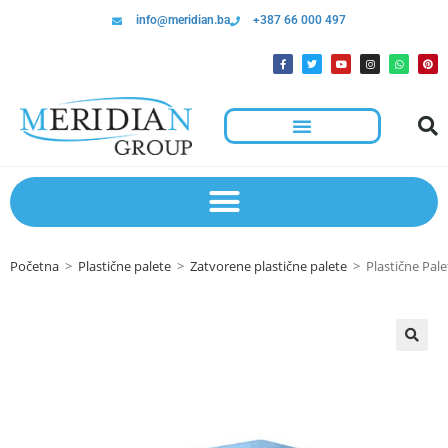
info@meridian.ba
+387 66 000 497
Početna
>
Plastične palete
>
Zatvorene plastične palete
>
Plastične Pal