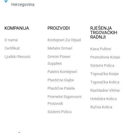
Hercegovina​
KOMPANIJA
PROIZVODI
RJEŠENJA
TRGOVAČKIH
RADNJI
O nama
Kontejneri Za Otpad
Certifikat
Metalni Ormari
Kasa Pultovi
Ljudski Resursi
Omron Power
Promotivne Korpe
Supplies
Sistemi Polica
Paletni Kontejneri
Trgovačke Korpe
Plastične Gajbe
Trgovačka Kolica
Plastične Palete
Rashladne Vitrine
Prometni Sigurnosni
Hotelska Kolica
Proizvodi
Ručna Kolica
Sistemi Polica