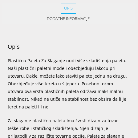
OPIS
DODATNE INFORMACIJE
Opis
Plastična Paleta Za Slaganje nudi više skladištenja paleta.
Naši plastični paletni modeli obezbjeđuju lakoću pri
utovaru. Dakle, možete lako staviti palete jednu na drugu.
Obezbjeđuje više tereta u šljeperu. Posebno tokom
utovara ova vrsta plastičnih paleta održava maksimalnu
stabilnost. Nikad ne utiče na stabilnost bez obzira da li je
teret na paleti ili ne.
Za slaganje
plastična paleta
Ima čvrsti dizajn za tovar
teške robe i statičkog skladištenja. Njen dizajn je
prilagodljiv za različite tovarne opcije. Palete za slaganje