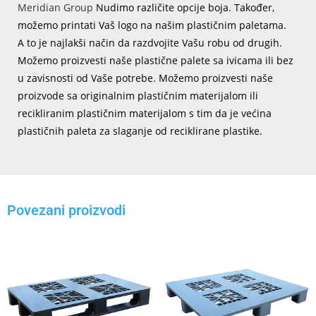
Meridian Group
Nudimo različite opcije boja. Također,
možemo printati Vaš logo na našim plastičnim paletama.
A to je najlakši način da razdvojite Vašu robu od drugih.
Možemo proizvesti naše plastične palete sa ivicama ili bez
u zavisnosti od Vaše potrebe. Možemo proizvesti naše
proizvode sa originalnim plastičnim materijalom ili
recikliranim plastičnim materijalom s tim da je većina
plastičnih paleta za slaganje od reciklirane plastike.
Povezani proizvodi