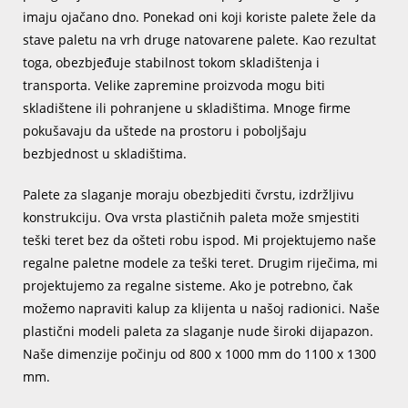
imaju ojačano dno. Ponekad oni koji koriste palete žele da
stave paletu na vrh druge natovarene palete. Kao rezultat
toga, obezbjeđuje stabilnost tokom skladištenja i
transporta. Velike zapremine proizvoda mogu biti
skladištene ili pohranjene u skladištima. Mnoge firme
pokušavaju da uštede na prostoru i poboljšaju
bezbjednost u skladištima.
Palete za slaganje moraju obezbjediti čvrstu, izdržljivu
konstrukciju. Ova vrsta plastičnih paleta može smjestiti
teški teret bez da ošteti robu ispod. Mi projektujemo naše
regalne paletne modele za teški teret. Drugim riječima, mi
projektujemo za regalne sisteme. Ako je potrebno, čak
možemo napraviti kalup za klijenta u našoj radionici. Naše
plastični modeli paleta za slaganje nude široki dijapazon.
Naše dimenzije počinju od 800 x 1000 mm do 1100 x 1300
mm.