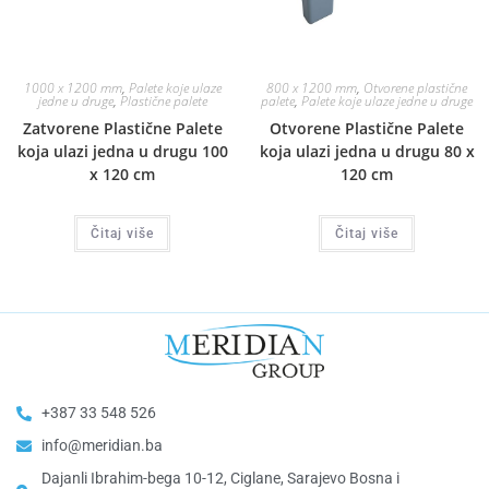
1000 x 1200 mm
,
Palete koje ulaze
800 x 1200 mm
,
Otvorene plastične
jedne u druge
,
Plastične palete
palete
,
Palete koje ulaze jedne u druge
Zatvorene Plastične Palete
Otvorene Plastične Palete
koja ulazi jedna u drugu 100
koja ulazi jedna u drugu 80 x
x 120 cm
120 cm
Čitaj više
Čitaj više
+387 33 548 526
info@meridian.ba
Dajanli Ibrahim-bega 10-12, Ciglane, Sarajevo Bosna i