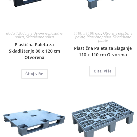
800 x 1200 mm
,
Otvorene plastične
1100 x 1100 mm
,
Otvorene plastične
palete
,
Skladištene palete
palete
,
Plastične palete
,
Skladištene
palete
Plastična Paleta za
Plastična Paleta za Slaganje
Skladištenje 80 x 120 cm
110 x 110 cm Otvorena
Otvorena
Čitaj više
Čitaj više