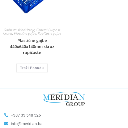
Gajbe za skladištenje
,
General Purpose
Crates
,
Plastične gajbe
,
Rupičaste gajbe
Plastične gajbe
440x640x140mm skroz
rupičaste
Traži Ponudu
+387 33 548 526
info@meridian.ba