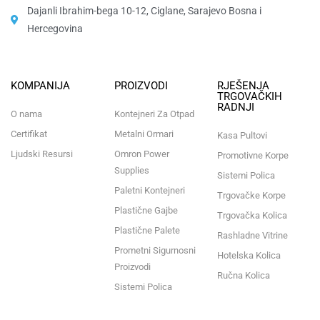
Dajanli Ibrahim-bega 10-12, Ciglane, Sarajevo Bosna i
Hercegovina​
KOMPANIJA
PROIZVODI
RJEŠENJA
TRGOVAČKIH
RADNJI
O nama
Kontejneri Za Otpad
Certifikat
Metalni Ormari
Kasa Pultovi
Ljudski Resursi
Omron Power
Promotivne Korpe
Supplies
Sistemi Polica
Paletni Kontejneri
Trgovačke Korpe
Plastične Gajbe
Trgovačka Kolica
Plastične Palete
Rashladne Vitrine
Prometni Sigurnosni
Hotelska Kolica
Proizvodi
Ručna Kolica
Sistemi Polica