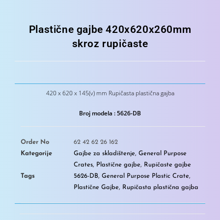
Plastične gajbe 420x620x260mm
skroz rupičaste
420 x 620 x 145(v) mm Rupičasta plastična gajba
Broj modela : 5626-DB
Order No
62 42 62 26 162
Kategorije
Gajbe za skladištenje
,
General Purpose
Crates
,
Plastične gajbe
,
Rupičaste gajbe
Tags
5626-DB
,
General Purpose Plastic Crate
,
Plastične Gajbe
,
Rupičasta plastična gajba