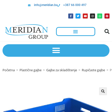
info@meridian.ba
+387 66 000 497
Početna
>
Plastične gajbe
>
Gajbe za skladištenje
>
Rupičaste gajbe
>
P