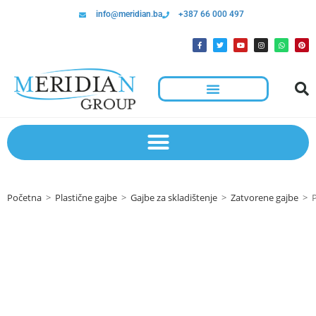
info@meridian.ba
+387 66 000 497
Hotelska Kolica I Oprema Za Čišćenje
Početna
>
Plastične gajbe
>
Gajbe za skladištenje
>
Zatvorene gajbe
>