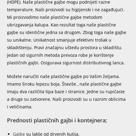
(HDPE). Naše plastične gajbe mogu podnijeti razne
temperature. Naši proizvodi su higijenski i ne zagađujući.
Mi proizvodimo naše plastične gajbe metodom
ubrizgavanja kalupa. Kao rezultat toga naše plastične
gajbe su identične jedna sa drugom. Zbog toga naše gajbe
su unikatne. Unikatnost smanjuje efektivni trošak u
skladištenju. Pravi značajnu uštedu prostora u skladištu.
Jedan od sigurnih metoda prevoza robe je korištenje
plastičnih gajbi. Osigurava sigurnost distributivnog lanca.
Možete naručiti naše plastične gajbe po Vašim željama.
Imamo široku lepezu boja. Štaviše , naše plastične gajbe
imaju dva različita tipa baze i stranice. Jedne su rupičaste
a druge su zatvorene. Naši proizvodi su u raznim oblicima
i veličinama.
Prednosti plastičnih gajbi i kontejnera;
Gajbe
su lakše od drvenih kutija.