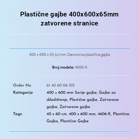
Plastične gajbe 400x600x65mm
zatvorene stranice
400 x 600 x 65 (v) mm Zatvorena plastična gajba
Broj modela:
4606-K
Order No
61 40 60 06 212
Kategorije
400 × 600 mm Serije gajbe
,
Gajbe za
skladištenje
,
Plastične gajbe
,
Zatvorena
gajba
,
Zatvorene gajbe
Tags
40 x 60 cm
,
400 x 600 mm
,
4606-K
,
Plastična
Gajba
,
Plastične Gajbe