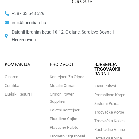
+387 33 548 526
info@meridian.ba
Dajanli Ibrahim-bega 10-12, Ciglane, Sarajevo Bosna i
Hercegovina​
KOMPANIJA
PROIZVODI
RJEŠENJA
TRGOVAČKIH
RADNJI
O nama
Kontejneri Za Otpad
Certifikat
Metalni Ormari
Kasa Pultovi
Ljudski Resursi
Omron Power
Promotivne Korpe
Supplies
Sistemi Polica
Paletni Kontejneri
Trgovačke Korpe
Plastične Gajbe
Trgovačka Kolica
Plastične Palete
Rashladne Vitrine
Prometni Sigurnosni
Hotelska Kolica